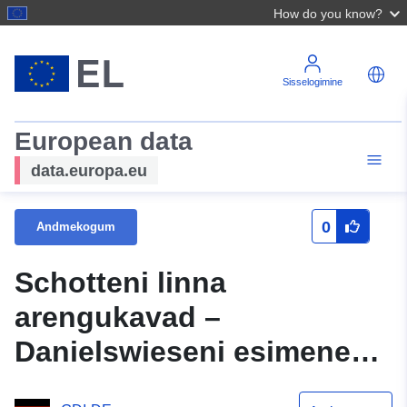
How do you know?
Sisselogimine
European data
data.europa.eu
0
Andmekogum
Schotteni linna
arengukavad –
Danielswieseni esimene
muudatus,