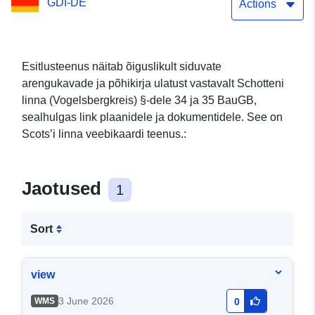
GDI-DE
Actions
Esitlusteenus näitab õiguslikult siduvate
arengukavade ja põhikirja ulatust vastavalt Schotteni
linna (Vogelsbergkreis) §-dele 34 ja 35 BauGB,
sealhulgas link plaanidele ja dokumentidele. See on
Scots’i linna veebikaardi teenus.:
Jaotused
1
Sort
view
3 June 2026
WMS
0