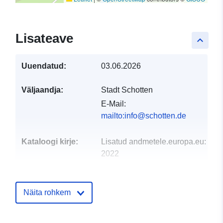
Lisateave
keyboard_arrow_up
Uuendatud:
03.06.2026
Väljaandja:
Stadt Schotten
E-Mail:
mailto:info@schotten.de
Kataloogi kirje:
Lisatud andmetele.europa.eu:
25 
2022
Ajakohastatud veebisaidil Data.eu
25 July 2026
Näita rohkem
Geograafiline
Koordinaadid:
[ [ 9.11058,
ulatus:
50.4968 ], [ 9.11571,