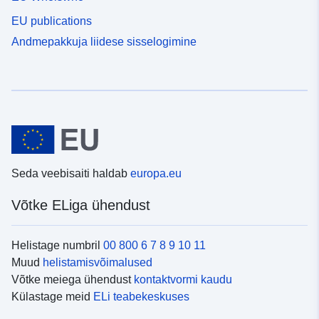
EU publications
Andmepakkuja liidese sisselogimine
Seda veebisaiti haldab
europa.eu
Võtke ELiga ühendust
Helistage numbril
00 800 6 7 8 9 10 11
Muud
helistamisvõimalused
Võtke meiega ühendust
kontaktvormi kaudu
Külastage meid
ELi teabekeskuses