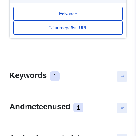
Eelvaade
Juurdepääsu URL
Keywords
1
keyboard_arrow_down
Andmeteenused
1
keyboard_arrow_down