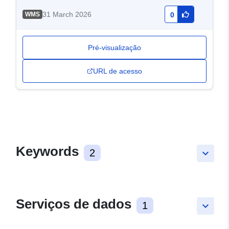
31 March 2026
WMS
0
Pré-visualização
URL de acesso
Keywords
2
keyboard_arrow_down
Serviços de dados
1
keyboard_arrow_down