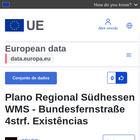
How do you know?
Abrir sessão
European data
data.europa.eu
0
Conjunto de dados
Plano Regional Südhessen
WMS - Bundesfernstraße
4strf. Existências