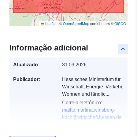
Leaflet
|
©
OpenStreetMap
contributors ©
GISCO
Informação adicional
keyboard_arrow_up
Atualizado:
31.03.2026
Publicador:
Hessisches Ministerium für
Wirtschaft, Energie, Verkehr,
Wohnen und ländlic...
Correio eletrónico:
mailto:martina.winsberg-
koch@wirtschaft.hessen.de
Registo do
Acrescentado à data.europa.eu: