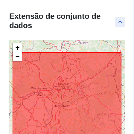
Extensão de conjunto de
keyboard_arrow_up
dados
+
−