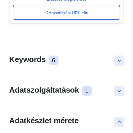
Hozzáférési URL-cím
Keywords
6
keyboard_arrow_down
Adatszolgáltatások
1
keyboard_arrow_down
Adatkészlet mérete
keyboard_arrow_up