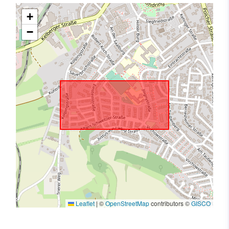
+
−
Leaflet
|
©
OpenStreetMap
contributors ©
GISCO