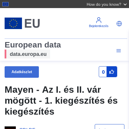
How do you know?
Bejelentkezés
European data
data.europa.eu
0
Adatkészlet
Mayen - Az I. és II. vár
mögött - 1. kiegészítés és
kiegészítés