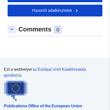
50.3197 ], [ 7.21312,
50.3197 ], [ 7.21312,
Hasonló adatkészletek
50.3223 ] ]
Típus:
Polygon
Comments
keyboard_arrow_down
0
uriRef:
http://data.europa.eu/88u/dataset
9294-7c7d-9c4a-23b7c1d3966f
Ezt a webhelyet
az Európai Unió Kiadóhivatala
gondozza.
Publications Office of the European Union