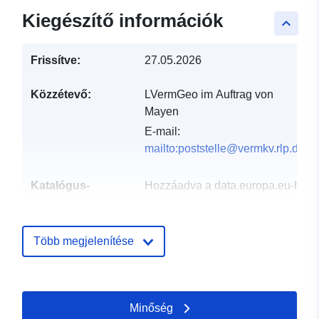
Kiegészítő információk
keyboard_arrow_up
Frissítve:
27.05.2026
Közzétevő:
LVermGeo im Auftrag von
Mayen
E-mail:
mailto:poststelle@vermkv.rlp.de
Katalógus-
Hozzáadva a data.europa.eu-hoz:
nyilvántartás:
21 February 2026
Frissítve: data.europa.eu:
25 July
2026
Több megjelenítése
Térbeli:
Koordináták:
[ [ 7.21312,
50.3223 ], [ 7.22222,
Minőség
50.3223 ], [ 7.22222,