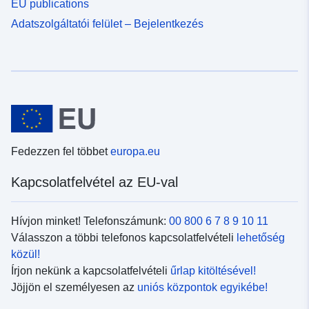
EU publications
Adatszolgáltatói felület – Bejelentkezés
Fedezzen fel többet
europa.eu
Kapcsolatfelvétel az EU-val
Hívjon minket! Telefonszámunk:
00 800 6 7 8 9 10 11
Válasszon a többi telefonos kapcsolatfelvételi
lehetőség
közül!
Írjon nekünk a kapcsolatfelvételi
űrlap kitöltésével!
Jöjjön el személyesen az
uniós központok egyikébe!