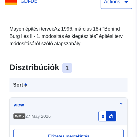
GDI-DE
Actions
Mayen építési tervei:Az 1996. március 18-i "Behind
Burg I és II - 1. módosítás és kiegészítés" építési terv
módosításáról szóló alapszabály
Disztribúciók
1
Sort
view
27 May 2026
WMS
0
Előzetes megtekintés