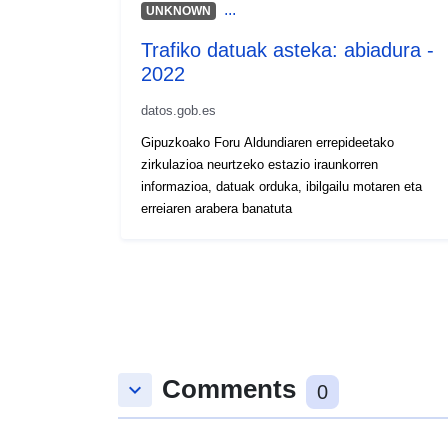
...
UNKNOWN
Trafiko datuak asteka: abiadura -
2022
datos.gob.es
Gipuzkoako Foru Aldundiaren errepideetako
zirkulazioa neurtzeko estazio iraunkorren
informazioa, datuak orduka, ibilgailu motaren eta
erreiaren arabera banatuta
Comments
keyboard_arrow_down
0