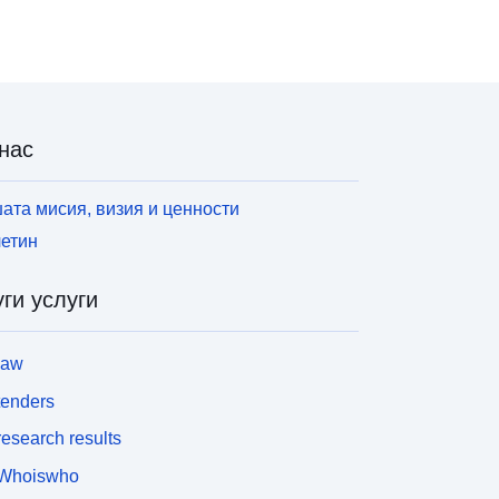
нас
ата мисия, визия и ценности
етин
ги услуги
law
tenders
esearch results
Whoiswho