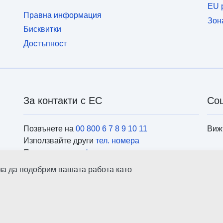
EU p
Правна информация
Зон
Бисквитки
Достъпност
За контакти с ЕС
Со
Позвънете на
00 800 6 7 8 9 10 11
Виж
Използвайте други
тел. номера
Пишете ни чрез
формуляра за контакти
Посетете ни в
центровете на ЕС
Инс
 за да подобрим вашата работа като
ърс