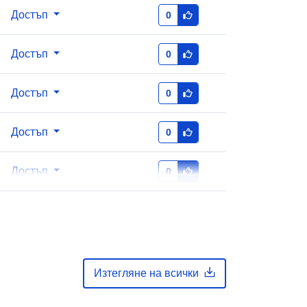
тор
48ec65f4-2e01-411e-bc3b-
Достъп
0
73d4444d9917
Достъп
0
http://data.europa.eu/88u/dataset/48
ec65f4-2e01-411e-bc3b-
73d4444d9917
Достъп
0
Достъп
0
Достъп
0
Изтегляне на всички