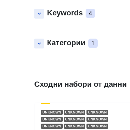
Keywords
keyboard_arrow_down
4
Категории
keyboard_arrow_down
1
Сходни набори от данни
UNKNOWN
UNKNOWN
UNKNOWN
UNKNOWN
UNKNOWN
UNKNOWN
UNKNOWN
UNKNOWN
UNKNOWN