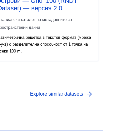
острови — Grid_100 (RNDT
Dataset) — версия 2.0
талиански каталог на метаданните за
ространствени данни
атиметрична решетка в текстов формат (мрежа
-y-z) с разделителна способност от 1 точка на
секи 100 m.
arrow_forward
Explore similar datasets