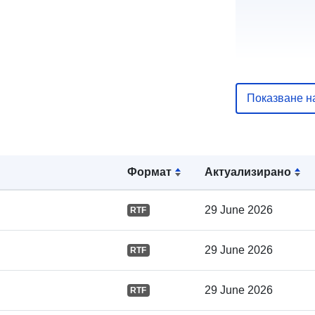
Показване н
Издател:
Звено за вр
Формат
Актуализирано
29 June 2026
RTF
Каталожен
запис:
29 June 2026
RTF
29 June 2026
RTF