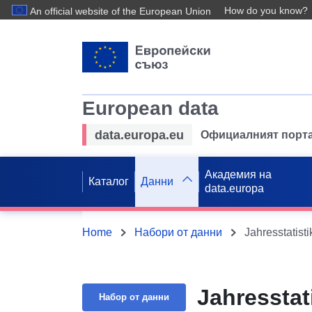
How do you know?
An official website of the European Union
European data
data.europa.eu
Официалният порта
Академия на
Каталог
Данни
data.europa
Home
Набори от данни
Jahresstatist
Jahresstat
Набор от данни