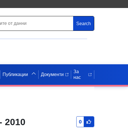
Search
За
Публикации
Документи
нас
- 2010
0