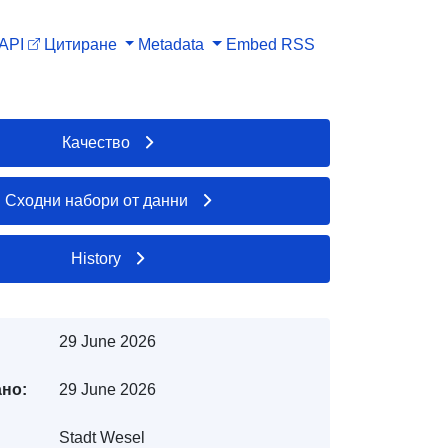
API
Цитиране
Metadata
Embed
RSS
Качество
Сходни набори от данни
History
29 June 2026
но:
29 June 2026
Stadt Wesel