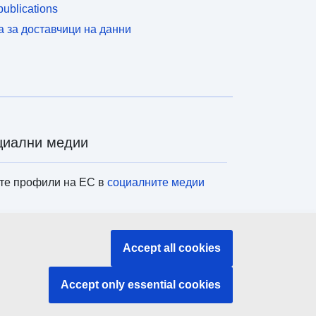
ublications
а за доставчици на данни
циални медии
те профили на ЕС в
социалните медии
титуции и органи на ЕС
Accept all cookies
ене на всички институции и органи на ЕС
Accept only essential cookies