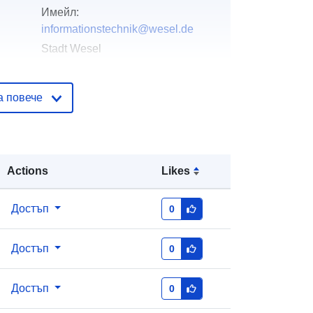
Имейл:
informationstechnik@wesel.de
Stadt Wesel
Имейл:
informationstechnik@wesel.de
а повече
Offenesdatenportal
ъзка:
Standesamt Stadt Wesel
Actions
Likes
Имейл:
mailto:standesamt@wesel.de
Достъп
0
Добавено към data.europa.eu:
03
June 2026
Достъп
0
Актуализирана на data.europa.eu:
01 August 2026
Достъп
0