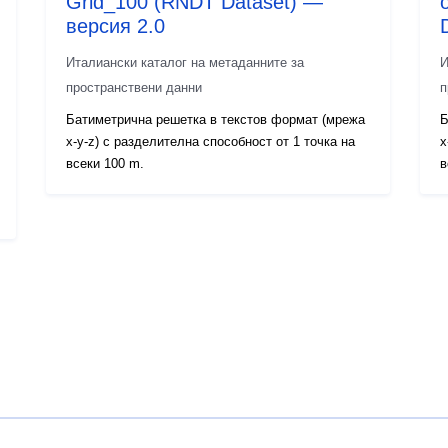
Grid_100 (RNDT Dataset) —
версия 2.0
Италиански каталог на метаданните за
И
пространствени данни
п
Батиметрична решетка в текстов формат (мрежа
Б
x-y-z) с разделителна способност от 1 точка на
x
всеки 100 m.
в