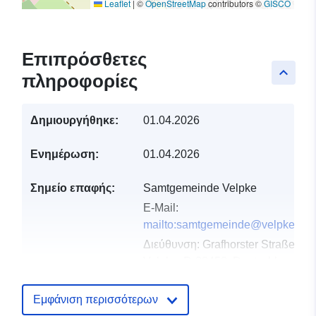
Leaflet
|
©
OpenStreetMap
contributors ©
GISCO
Επιπρόσθετες
keyboard_arrow_up
πληροφορίες
Δημιουργήθηκε:
01.04.2026
Ενημέρωση:
01.04.2026
Σημείο επαφής:
Samtgemeinde Velpke
E-Mail:
mailto:samtgemeinde@velpke.de
Διεύθυνση:
Grafhorster Straße 6,
Velpke, D-38458, Deutschland
Διεύθυνση URL:
http://www.velpke.de
Εμφάνιση περισσότερων