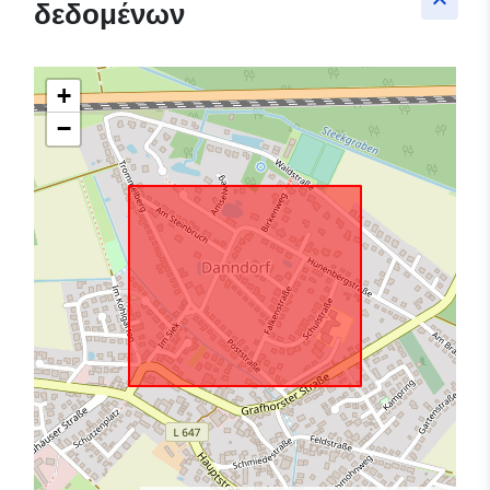
keyboard_arrow_up
δεδομένων
+
−