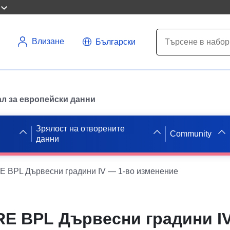
Влизане
Български
л за европейски данни
Зрялост на отворените
Community
данни
 BPL Дървесни градини IV — 1-во изменение
E BPL Дървесни градини IV