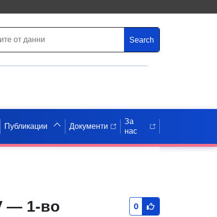
Search
За
Публикации
Документи
нас
 — 1-во
0