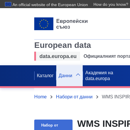
How do you know?
An official website of the European Union
European data
data.europa.eu
Официалният порта
Академия на
Каталог
Данни
data.europa
Home
Набори от данни
WMS INSPIRE
WMS INSPIR
Набор от