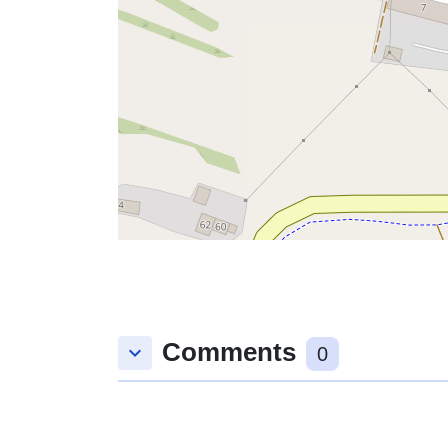
Comments
keyboard_arrow_down
0