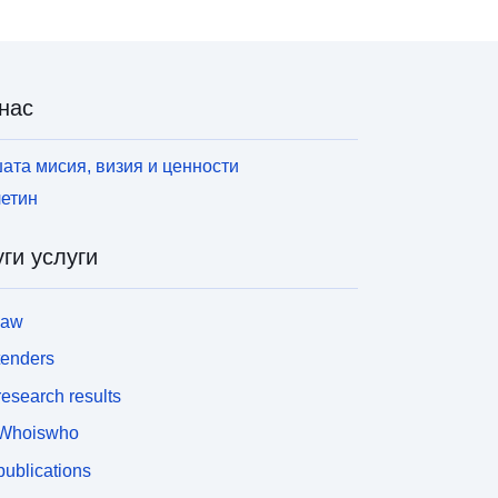
нас
ата мисия, визия и ценности
етин
ги услуги
law
tenders
esearch results
Whoiswho
ublications