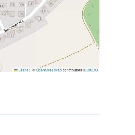
Leaflet
|
©
OpenStreetMap
contributors ©
GISCO