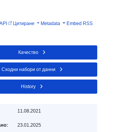
API
Цитиране
Metadata
Embed
RSS
Качество
Сходни набори от данни
History
11.08.2021
но:
23.01.2025