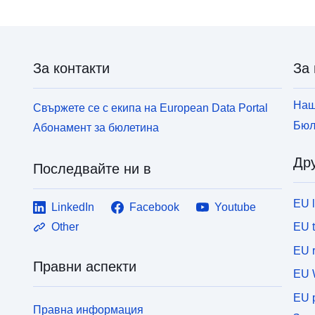
За контакти
За 
Наш
Свържете се с екипа на European Data Portal
Бюл
Абонамент за бюлетина
Дру
Последвайте ни в
EU 
LinkedIn
Facebook
Youtube
EU 
Other
EU r
Правни аспекти
EU 
EU p
Правна информация