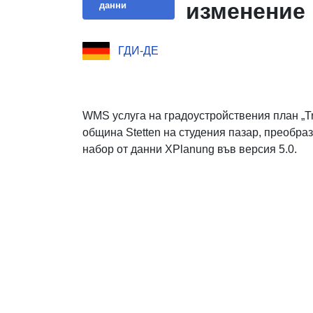
изменение
данни
ГДИ-ДЕ
WMS услуга на градоустройствения план „Tr
община Stetten на студения пазар, преобра
набор от данни XPlanung във версия 5.0.