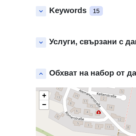
Keywords
keyboard_arrow_down
15
Услуги, свързани с д
keyboard_arrow_down
Обхват на набор от д
keyboard_arrow_up
+
−