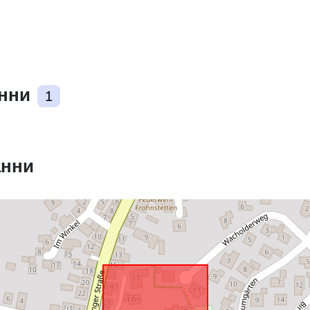
Съответства
анни
1
uriRef:
анни