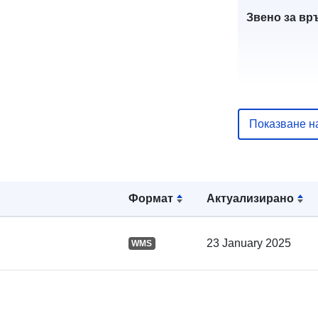
Звено за вр
Показване н
Каталожен
запис:
Формат
Актуализирано
Пространст
23 January 2025
WMS
: