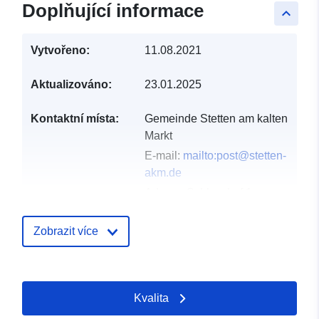
Doplňující informace
keyboard_arrow_up
Vytvořeno:
11.08.2021
Aktualizováno:
23.01.2025
Kontaktní místa:
Gemeinde Stetten am kalten
Markt
E-mail:
mailto:post@stetten-
akm.de
Adresa:
Schlosshof 1,
Stetten am kalten Markt,
72510, Deutschland
Zobrazit více
Adresa URL:
http://www.stetten-akm.de
Kvalita
Katalogový
Přidáno do data.europa.eu:
záznam:
21 February 2026