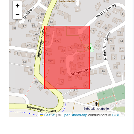
+
−
Leaflet
|
©
OpenStreetMap
contributors ©
GISCO