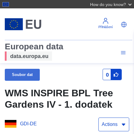
How do you know?
Přihlášení
European data
data.europa.eu
0
Soubor dat
WMS INSPIRE BPL Tree
Gardens IV - 1. dodatek
GDI-DE
Actions