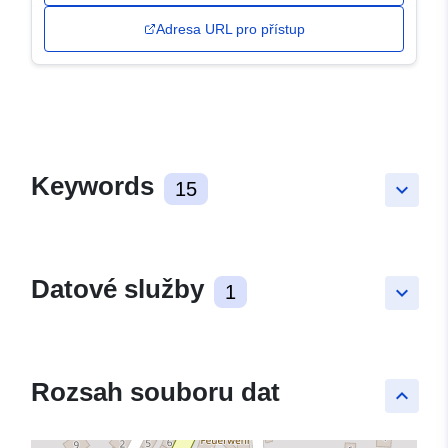
Adresa URL pro přístup
Keywords
15
keyboard_arrow_down
Datové služby
1
keyboard_arrow_down
Rozsah souboru dat
keyboard_arrow_up