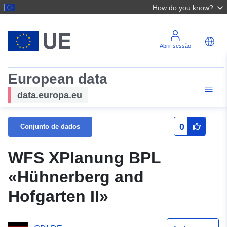
How do you know?
Abrir sessão
European data
data.europa.eu
0
Conjunto de dados
WFS XPlanung BPL
«Hühnerberg and
Hofgarten II»