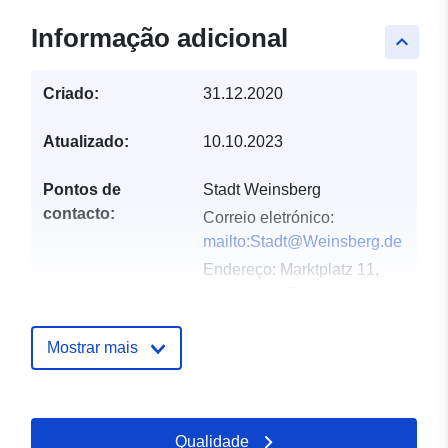
Informação adicional
keyboard_arrow_up
Criado:
31.12.2020
Atualizado:
10.10.2023
Pontos de
Stadt Weinsberg
contacto:
Correio eletrónico:
mailto:Stadt@Weinsberg.de
Endereço:
Marktplatz 11,
Weinsberg, 74189,
Deutschland
URL:
Mostrar mais
http://www.weinsberg.de
Registo do
Acrescentado à data.europa.eu:
Qualidade
catálogo:
10 September 2022