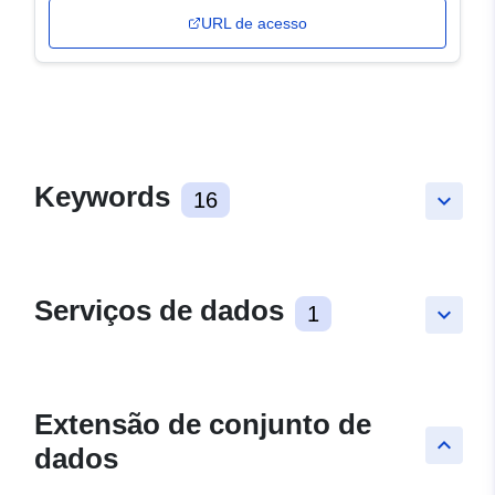
URL de acesso
Keywords
16
keyboard_arrow_down
Serviços de dados
1
keyboard_arrow_down
Extensão de conjunto de
keyboard_arrow_up
dados