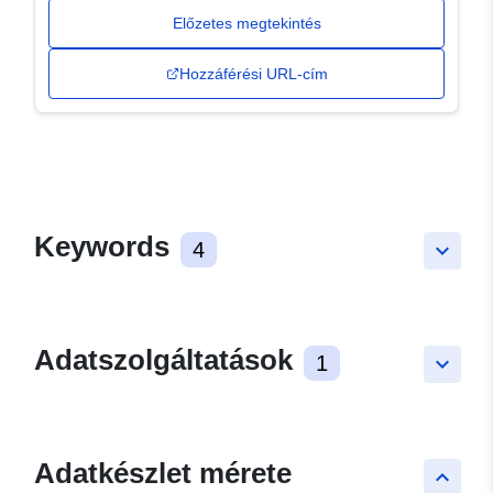
Előzetes megtekintés
Hozzáférési URL-cím
Keywords
4
keyboard_arrow_down
Adatszolgáltatások
1
keyboard_arrow_down
Adatkészlet mérete
keyboard_arrow_up