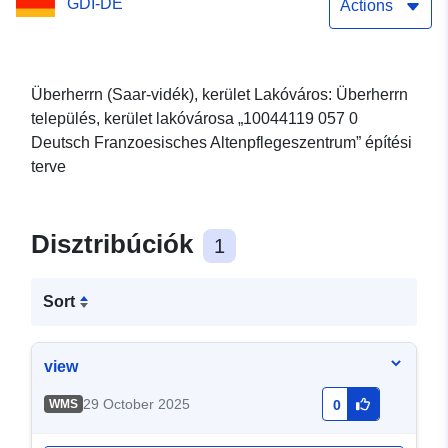
GDI-DE
Centre
Actions
Überherrn (Saar-vidék), kerület Lakóváros: Überherrn
település, kerület lakóvárosa „10044119 057 0
Deutsch Franzoesisches Altenpflegeszentrum” építési
terve
Disztribúciók
1
Sort
view
29 October 2025
WMS
0