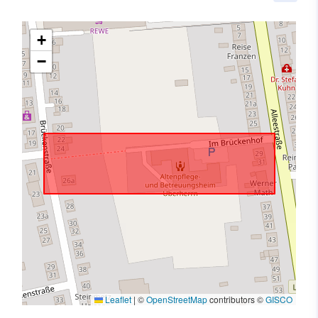
+
−
Leaflet
|
©
OpenStreetMap
contributors ©
GISCO