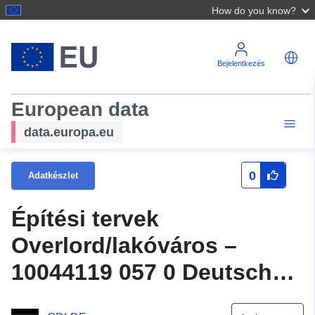
How do you know?
Bejelentkezés
European data
data.europa.eu
0
Adatkészlet
Építési tervek
Overlord/lakóváros –
10044119 057 0 Deutsch
Franzoese Senior Care