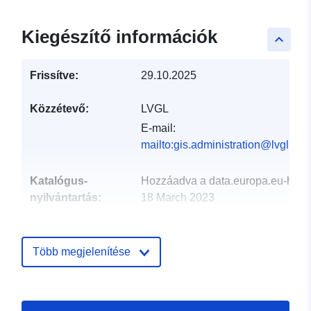
Kiegészítő információk
keyboard_arrow_up
Frissítve:
29.10.2025
Közzétevő:
LVGL
E-mail:
mailto:gis.administration@lvgl.saa
Katalógus-
Hozzáadva a data.europa.eu-hoz:
nyilvántartás:
18 March 2023
Frissítve: data.europa.eu:
25 July
2026
Több megjelenítése
Térbeli:
Koordináták:
[ [ 6.69493,
49.2418 ], [ 6.69842,
49.2418 ], [ 6.69842,