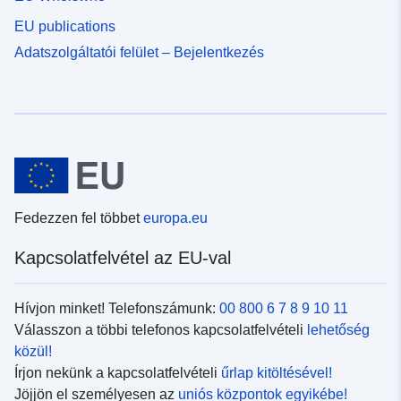
EU publications
Adatszolgáltatói felület – Bejelentkezés
Fedezzen fel többet
europa.eu
Kapcsolatfelvétel az EU-val
Hívjon minket! Telefonszámunk:
00 800 6 7 8 9 10 11
Válasszon a többi telefonos kapcsolatfelvételi
lehetőség
közül!
Írjon nekünk a kapcsolatfelvételi
űrlap kitöltésével!
Jöjjön el személyesen az
uniós központok egyikébe!