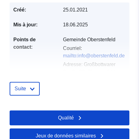
Créé:
25.01.2021
Mis à jour:
18.06.2025
Points de
Gemeinde Oberstenfeld
contact:
Courriel:
mailto:info@oberstenfeld.de
Adresse:
Großbottwarer
Straße 20, Oberstenfeld,
71720, Deutschland
URL:
Suite
http://www.oberstenfeld.de
Compte rendu du
Ajoutée à data.europa.eu:
21
Qualité
catalogue:
February 2026
Mise à jour sur data.europa.eu:
25 July 2026
Jeux de données similaires