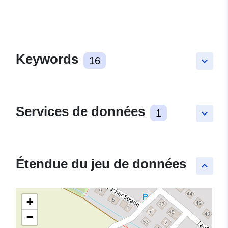
Keywords
16
keyboard_arrow_down
Services de données
1
keyboard_arrow_down
Étendue du jeu de données
keyboard_arrow_up
+
−