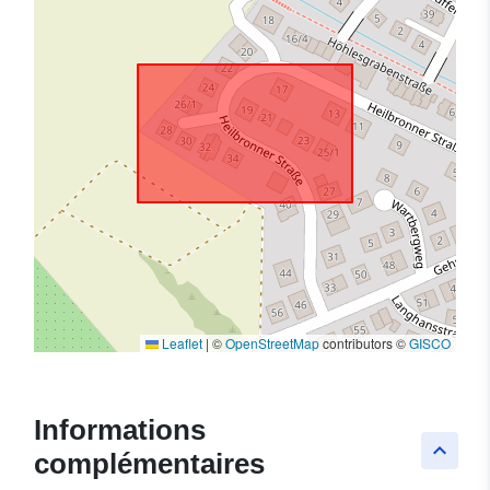
Leaflet
|
©
OpenStreetMap
contributors ©
GISCO
Informations
keyboard_arrow_up
complémentaires