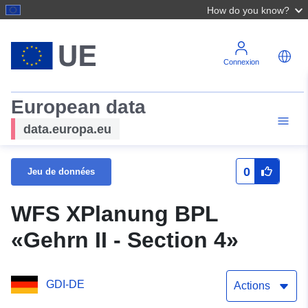
How do you know?
Connexion
European data
data.europa.eu
0
Jeu de données
WFS XPlanung BPL
«Gehrn II - Section 4»
GDI-DE
Actions