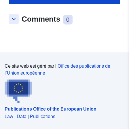
spatial:
Coordonnées:
[ [ 9.310983,
Comments
keyboard_arrow_down
49.0294812 ], [ 9.3130903,
0
49.0294812 ], [ 9.3130903,
49.0285941 ], [ 9.310983,
49.0285941 ], [ 9.310983,
49.0294812 ] ]
Type:
Polygon
Ce site web est géré par l’
Office des publications de
Correspond à:
Ressource:
l’Union européenne
http://data.europa.eu/eli/reg/2009/
uriRef:
http://data.europa.eu/88u/dataset
5f80-4cac-9fe5-992e5b73ce3c
Publications Office of the European Union
Law | Data | Publications