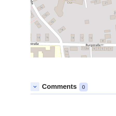
Comments
keyboard_arrow_down
0