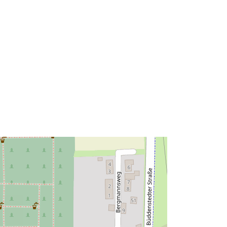
52.1457062 ], [ 10.9699767,
52.1457062 ], [ 10.9699767,
52.1437527 ], [ 10.9694296,
52.1437527 ], [ 10.9694296,
52.1457062 ] ]
Tüüp:
Polygon
Ressurss:
http://data.europa.eu/eli/reg/2009/97
6
http://data.europa.eu/88u/dataset/49
6d8a21-d5bb-4c52-b656-
42f378e5b320