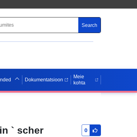
Search
Meie
anded
Dokumentatsioon
kohta
n ` scher
0