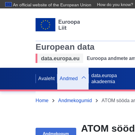
How do you know?
An official website of the European Union
European data
data.europa.eu
Euroopa andmete ame
data.europa
Avaleht
Andmed
akadeemia
Home
Andmekogumid
ATOM sööda
Andmekogum