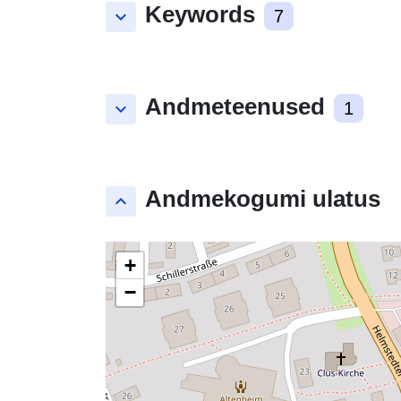
Keywords
keyboard_arrow_down
7
Andmeteenused
keyboard_arrow_down
1
Andmekogumi ulatus
keyboard_arrow_up
+
−