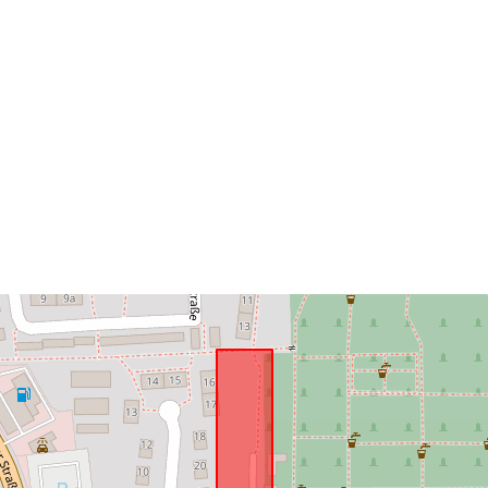
ulatus:
Vastab:
uriRef: