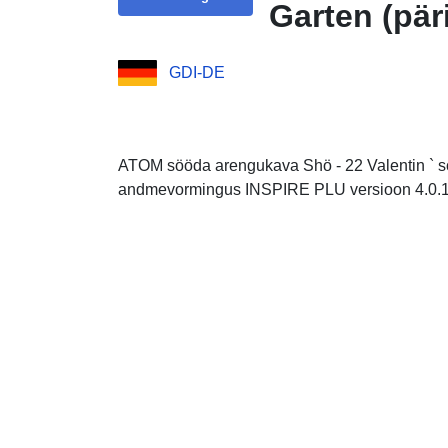
Garten (pär
GDI-DE
ATOM sööda arengukava Shö - 22 Valentin ` sc
andmevormingus INSPIRE PLU versioon 4.0.