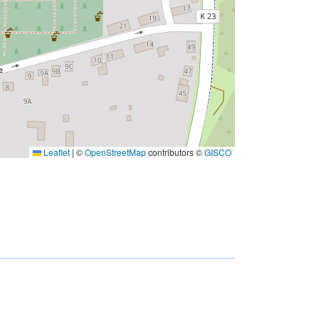
Leaflet
|
©
OpenStreetMap
contributors ©
GISCO