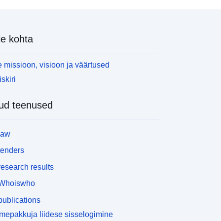
e kohta
 missioon, visioon ja väärtused
skiri
ud teenused
law
tenders
esearch results
Whoiswho
ublications
epakkuja liidese sisselogimine