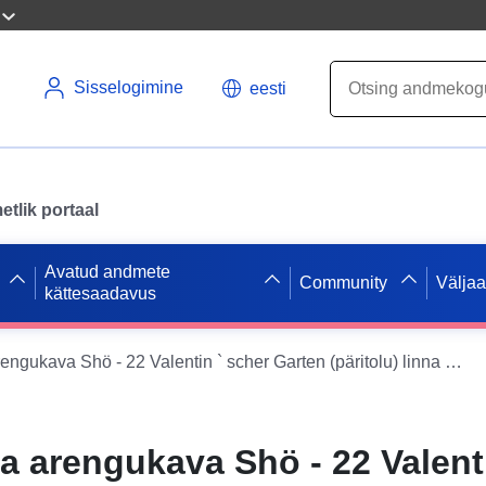
Sisselogimine
eesti
tlik portaal
Avatud andmete
Community
Välja
kättesaadavus
ATOM sööda arengukava Shö - 22 Valentin ` scher Garten (päritolu) linna Schöningen
 arengukava Shö - 22 Valenti