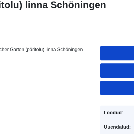
itolu) linna Schöningen
her Garten (päritolu) linna Schöningen
1
Loodud:
Uuendatud: