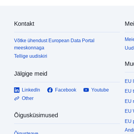
Kontakt
Mei
Meie
Võtke ühendust European Data Portal
meeskonnaga
Uudi
Tellige uudiskiri
Mu
Jälgige meid
EU 
LinkedIn
Facebook
Youtube
EU 
Other
EU r
EU 
Õigusküsimused
EU p
Andm
Õigusteave