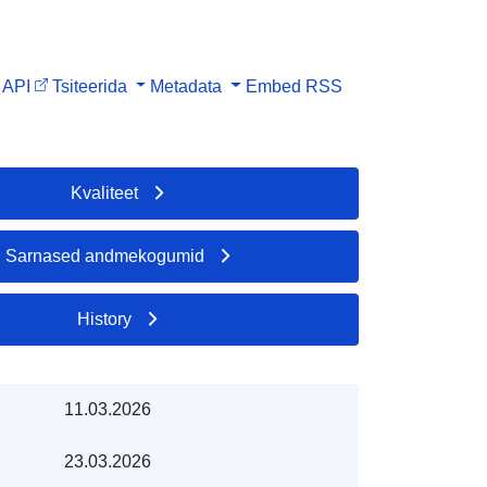
API
Tsiteerida
Metadata
Embed
RSS
Kvaliteet
Sarnased andmekogumid
History
11.03.2026
23.03.2026