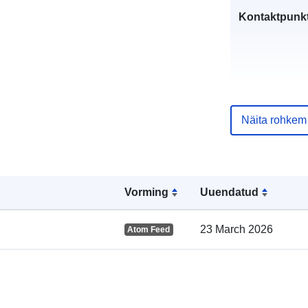
Kontaktpunkt
Näita rohkem
Vorming
Uuendatud
Kataloogi kirj
23 March 2026
Atom Feed
Geograafiline