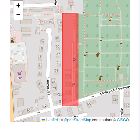
+
−
Leaflet
|
©
OpenStreetMap
contributors ©
GISCO