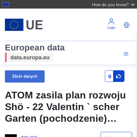
How do you know?
Login
European data
data.europa.eu
0
Zbiór danych
ATOM zasila plan rozwoju
Shö - 22 Valentin ` scher
Garten (pochodzenie)
miasta Schöningen