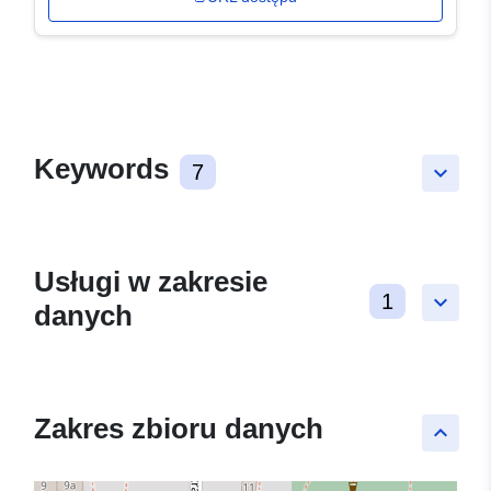
Keywords
7
keyboard_arrow_down
Usługi w zakresie
1
keyboard_arrow_down
danych
Zakres zbioru danych
keyboard_arrow_up