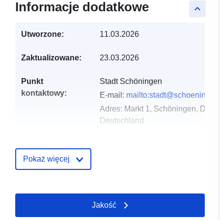
Informacje dodatkowe
keyboard_arrow_up
Utworzone:
11.03.2026
Zaktualizowane:
23.03.2026
Punkt
Stadt Schöningen
kontaktowy:
E-mail:
mailto:stadt@schoeningen
Adres:
Markt 1, Schöningen, D-38
Deutschland
URL:
https://www.schoeningen.de/leben
wohnen/bauleitplanung/bauleitplae
Pokaż więcej
Zapis katalogu:
Dodany do data.europa.eu:
21
March 2026
Jakość
Zaktualizowano dane.europa.eu: