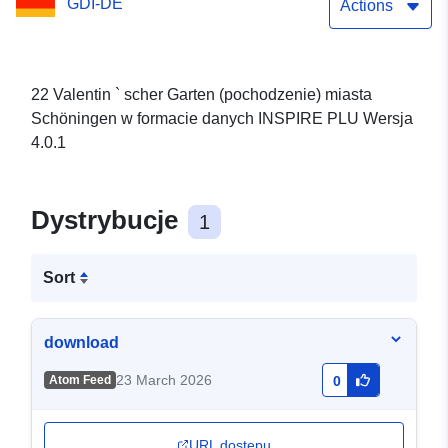
GDI-DE
Actions
22 Valentin ` scher Garten (pochodzenie) miasta
Schöningen w formacie danych INSPIRE PLU Wersja
4.0.1
Dystrybucje
1
Sort
download
23 March 2026
Atom Feed
0
URL dostępu