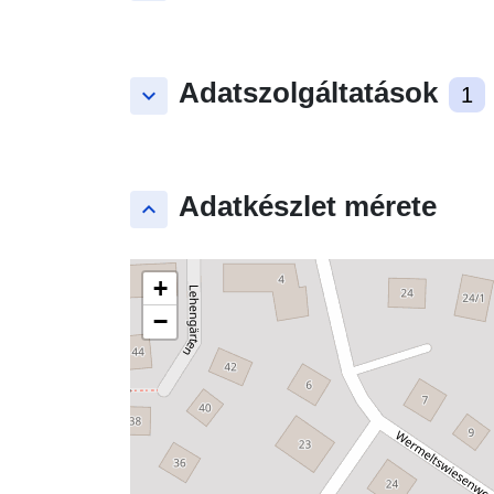
Adatszolgáltatások
keyboard_arrow_down
1
Adatkészlet mérete
keyboard_arrow_up
+
−