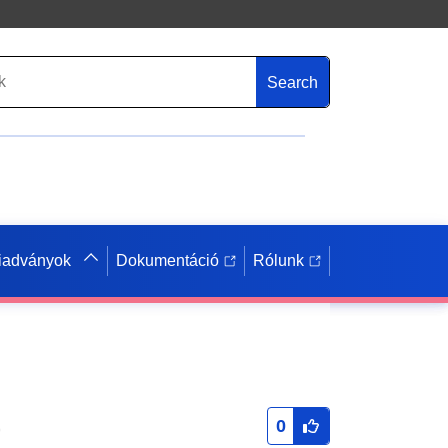
Search
iadványok
Dokumentáció
Rólunk
)
0