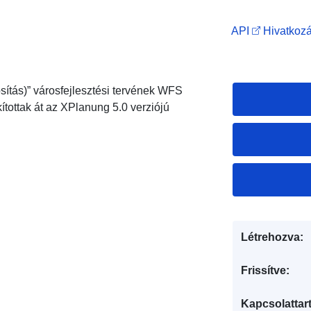
API
Hivatkozá
sítás)” városfejlesztési tervének WFS
ítottak át az XPlanung 5.0 verziójú
Létrehozva:
Frissítve:
Kapcsolattart