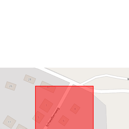
Megfelel a
következőnek
uriRef: