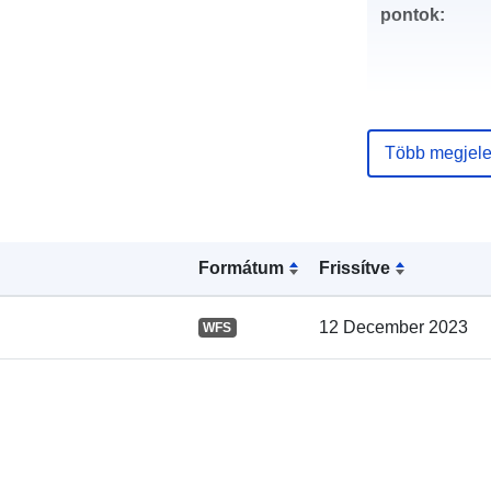
pontok:
Több megjele
Katalógus-
nyilvántartás
Formátum
Frissítve
12 December 2023
WFS
Térbeli: