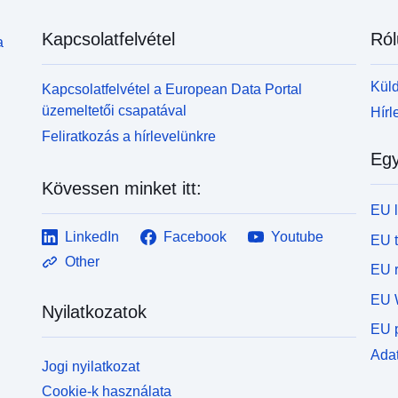
Kapcsolatfelvétel
Ról
a
Küld
Kapcsolatfelvétel a European Data Portal
üzemeltetői csapatával
Hírl
Feliratkozás a hírlevelünkre
Egy
Kövessen minket itt:
EU 
LinkedIn
Facebook
Youtube
EU 
Other
EU r
EU 
Nyilatkozatok
EU p
Adat
Jogi nyilatkozat
Cookie-k használata