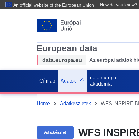
How do you know?
An official website of the European Union
European data
data.europa.eu
Az európai adatok hiv
data.europa
Címlap
Adatok
akadémia
Home
Adatkészletek
WFS INSPIRE BPL
WFS INSPIRE
Adatkészlet