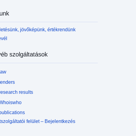
unk
etésünk, jövőképünk, értékrendünk
evél
éb szolgáltatások
law
tenders
esearch results
Whoiswho
ublications
szolgáltatói felület – Bejelentkezés