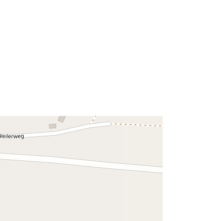
Típus:
Polygon
Erőforrás:
::
http://data.europa.eu/eli/reg/2009/97
6
http://data.europa.eu/88u/dataset/49
8f1a10-d05a-4c4b-86bd-
b36663e677dd