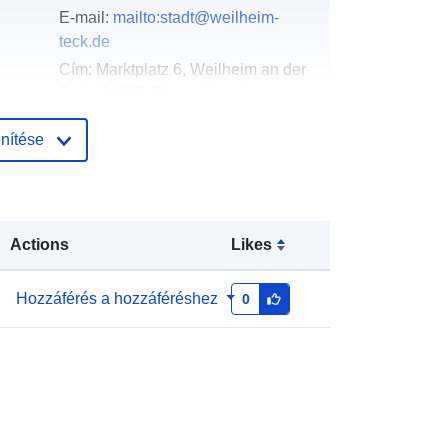
E-mail:
mailto:stadt@weilheim-
teck.de
Cím:
Marktplatz 6, Weilheim an der
Teck, 73235, Deutschland
URL:
http://www.weilheim-teck.de
nítése
Hozzáadva a data.europa.eu-hoz:
:
21 February 2026
Frissítve: data.europa.eu:
25 July
Actions
Likes
2026
Hozzáférés a hozzáféréshez
0
Koordináták:
[ [ 9.5454253,
48.6180184 ], [ 9.5465019,
48.6180184 ], [ 9.5465019,
48.617057 ], [ 9.5454253,
48.617057 ], [ 9.5454253,
48.6180184 ] ]