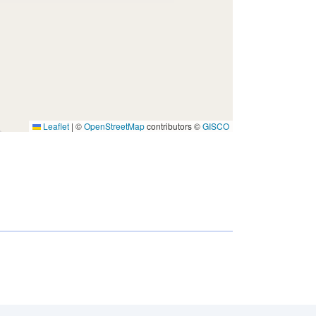
Leaflet
|
©
OpenStreetMap
contributors ©
GISCO