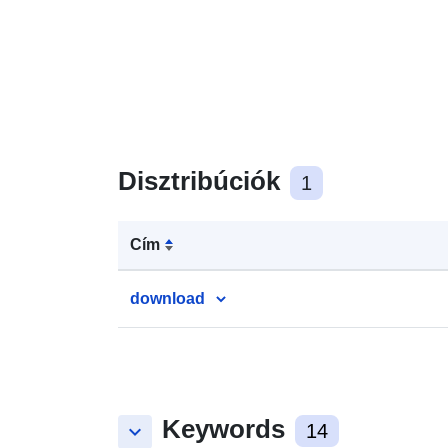
Disztribúciók
1
Cím
download
Keywords
keyboard_arrow_down
14