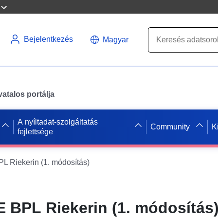
Bejelentkezés
Magyar
atalos portálja
A nyíltadat-szolgáltatás
Community
K
fejlettsége
 Riekerin (1. módosítás)
 BPL Riekerin (1. módosítás