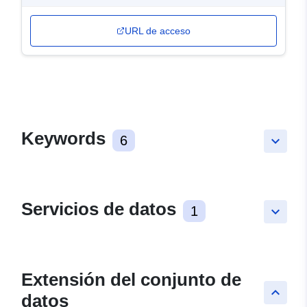
URL de acceso
Keywords
6
keyboard_arrow_down
Servicios de datos
1
keyboard_arrow_down
Extensión del conjunto de
keyboard_arrow_up
datos