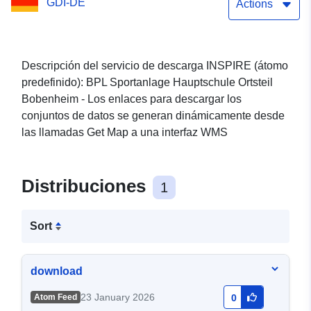
GDI-DE
Ortsteil Bobenheim 2.
Actions
Descripción del servicio de descarga INSPIRE (átomo
predefinido): BPL Sportanlage Hauptschule Ortsteil
Bobenheim - Los enlaces para descargar los
conjuntos de datos se generan dinámicamente desde
las llamadas Get Map a una interfaz WMS
Distribuciones
1
Sort
download
23 January 2026
Atom Feed
0