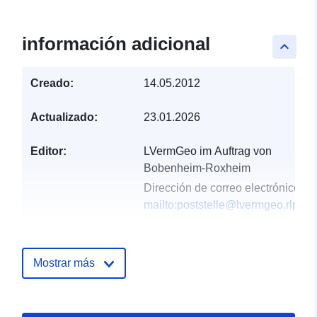
información adicional
keyboard_arrow_up
Creado:
14.05.2012
Actualizado:
23.01.2026
Editor:
LVermGeo im Auftrag von
Bobenheim-Roxheim
Dirección de correo electrónico:
mailto:poststelle@lvermgeo.rlp.de
Registro del
Añadido a data.europa.eu:
21
catálogo:
February 2026
Mostrar más
Actualizado en data.europa.eu:
25 July 2026