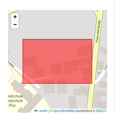
+
−
Leaflet
|
©
OpenStreetMap
contributors ©
GISCO