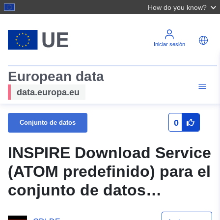
How do you know?
Iniciar sesión
European data
data.europa.eu
0
Conjunto de datos
INSPIRE Download Service
(ATOM predefinido) para el
conjunto de datos
Sportanlage Hauptschule