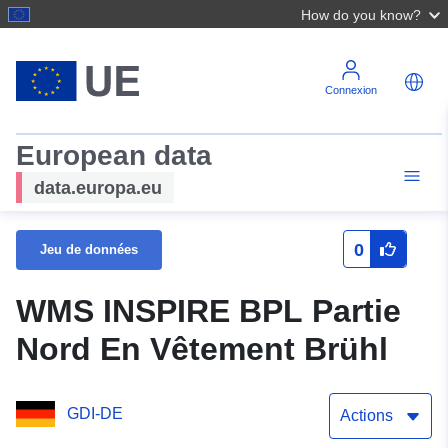
How do you know?
Connexion
European data
data.europa.eu
0
Jeu de données
WMS INSPIRE BPL Partie
Nord En Vêtement Brühl
GDI-DE
Actions