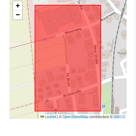
+
−
Leaflet
|
©
OpenStreetMap
contributors ©
GISCO