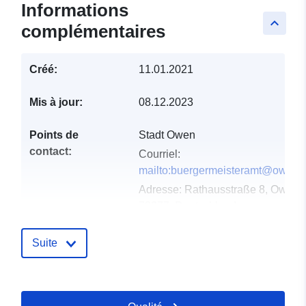
Informations
keyboard_arrow_up
complémentaires
Créé:
11.01.2021
Mis à jour:
08.12.2023
Points de
Stadt Owen
contact:
Courriel:
mailto:buergermeisteramt@owen.
Adresse:
Rathausstraße 8, Owen,
73277, Deutschland
URL:
http://www.owen.de
Suite
Compte rendu du
Ajoutée à data.europa.eu:
21
catalogue:
February 2026
Mise à jour sur data.europa.eu: