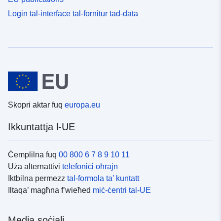
Login tal-interface tal-fornitur tad-data
Skopri aktar fuq
europa.eu
Ikkuntattja l-UE
Ċemplilna fuq
00 800 6 7 8 9 10 11
Uża alternattivi
telefoniċi oħrajn
Iktbilna permezz
tal-formola ta’ kuntatt
Iltaqa’ magħna f’wieħed
miċ-ċentri tal-UE
Media soċjali