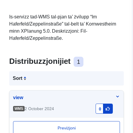
Is-servizz tad-WMS tal-pjan ta’ żvilupp “Im
Haferfeld/Zeppelinstraße” tal-belt ta’ Kornwestheim
minn XPlanung 5.0. Deskrizzjoni: Fil-
Haferfeld/Zeppelinstraße.
Distribuzzjonijiet
1
Sort
view
2 October 2024
WMS
0
Previżjoni