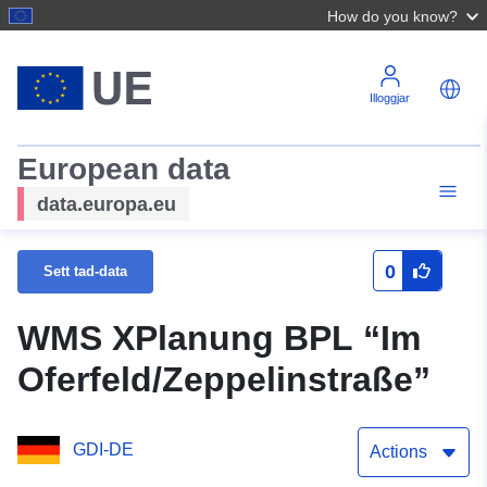
How do you know?
Illoggjar
European data
data.europa.eu
0
Sett tad-data
WMS XPlanung BPL “Im
Oferfeld/Zeppelinstraße”
GDI-DE
Actions