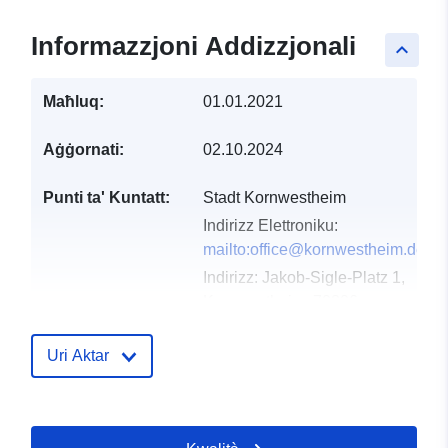
Informazzjoni Addizzjonali
keyboard_arrow_up
Maħluq:
01.01.2021
Aġġornati:
02.10.2024
Punti ta' Kuntatt:
Stadt Kornwestheim
Indirizz Elettroniku:
mailto:office@kornwestheim.de
Indirizz:
Jakob-Sigle-Platz 1,
Kornwestheim, 70806,
Deutschland
URL:
Uri Aktar
http://www.kornwestheim.de/
Reġistru tal-
Miżjud ma’ data.europa.eu: