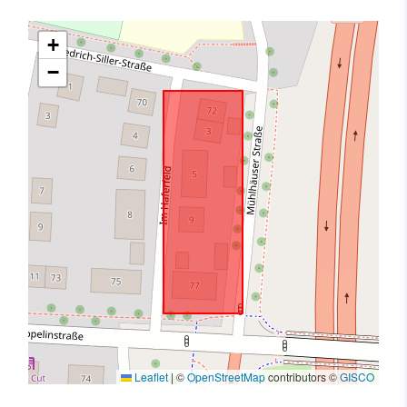
+
−
Leaflet
|
©
OpenStreetMap
contributors ©
GISCO