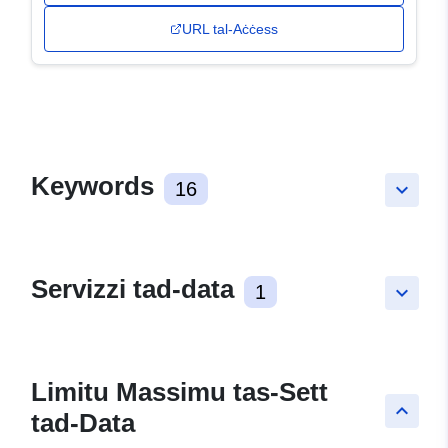
URL tal-Aċċess
Keywords
16
keyboard_arrow_down
Servizzi tad-data
1
keyboard_arrow_down
Limitu Massimu tas-Sett
keyboard_arrow_up
tad-Data