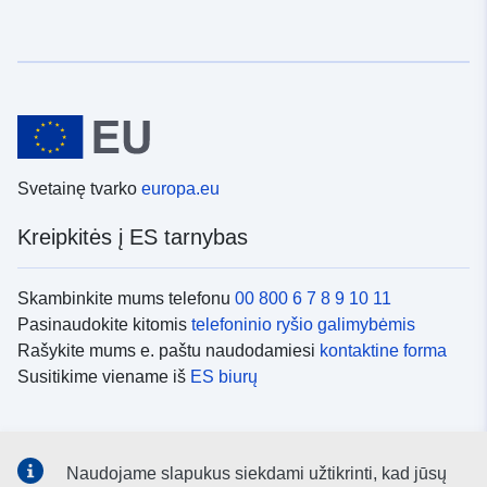
Svetainę tvarko
europa.eu
Kreipkitės į ES tarnybas
Skambinkite mums telefonu
00 800 6 7 8 9 10 11
Pasinaudokite kitomis
telefoninio ryšio galimybėmis
Rašykite mums e. paštu naudodamiesi
kontaktine forma
Susitikime viename iš
ES biurų
Socialiniai tinklai
Naudojame slapukus siekdami užtikrinti, kad jūsų