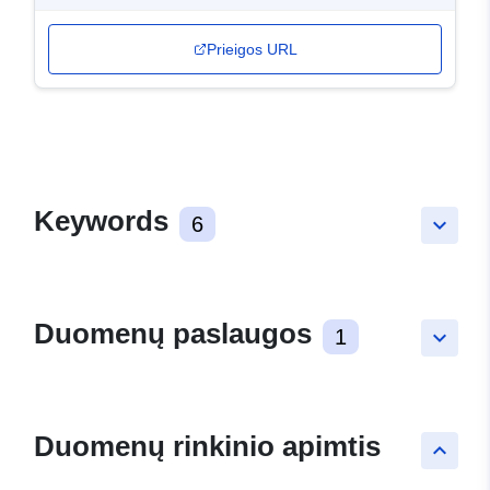
Prieigos URL
Keywords
6
keyboard_arrow_down
Duomenų paslaugos
1
keyboard_arrow_down
Duomenų rinkinio apimtis
keyboard_arrow_up