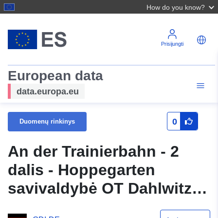
How do you know?
Prisijungti
European data
data.europa.eu
0
Duomenų rinkinys
An der Trainierbahn - 2
dalis - Hoppegarten
savivaldybė OT Dahlwitz-
Hoppegarten (WFS)