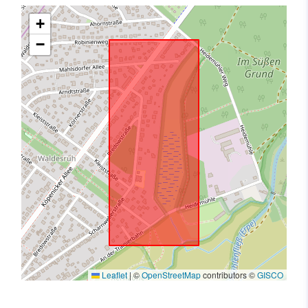
+
−
Leaflet
|
©
OpenStreetMap
contributors ©
GISCO