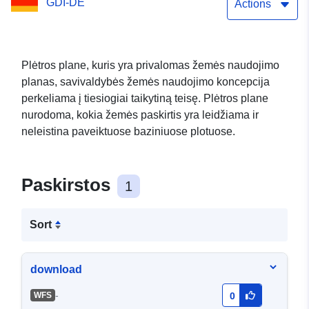
GDI-DE
Actions
Plėtros plane, kuris yra privalomas žemės naudojimo
planas, savivaldybės žemės naudojimo koncepcija
perkeliama į tiesiogiai taikytiną teisę. Plėtros plane
nurodoma, kokia žemės paskirtis yra leidžiama ir
neleistina paveiktuose baziniuose plotuose.
Paskirstos
1
Sort
download
-
WFS
0