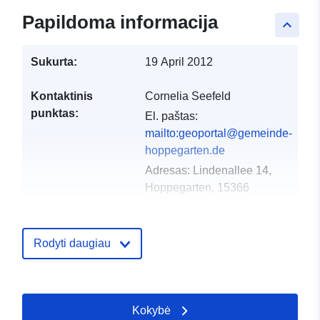
Papildoma informacija
keyboard_arrow_up
Sukurta:
19 April 2012
Kontaktinis
Cornelia Seefeld
punktas:
El. paštas:
mailto:geoportal@gemeinde-
hoppegarten.de
Adresas:
Lindenallee 14,
Hoppegarten, 15366
Katalogo įrašas:
Pridėta prie duomenų.europa.eu:
2
2026
Rodyti daugiau
Atnaujinta informacija apie duome
25 July 2026
Kokybė
Erdviniai
Koordinatės:
[ [ 13.6266,