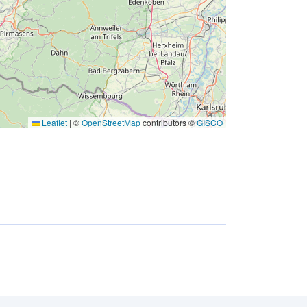
Leaflet
|
©
OpenStreetMap
contributors ©
GISCO