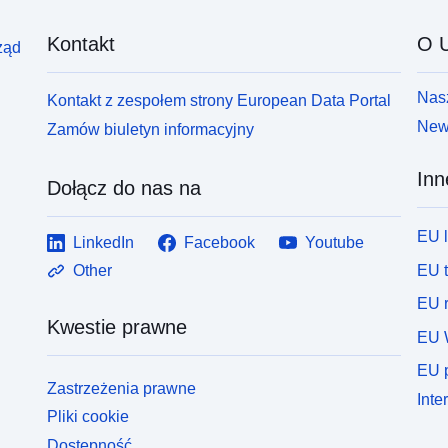
Kontakt
O U
ząd
Nasz
Kontakt z zespołem strony European Data Portal
News
Zamów biuletyn informacyjny
Inn
Dołącz do nas na
EU 
LinkedIn
Facebook
Youtube
EU 
Other
EU r
Kwestie prawne
EU 
EU p
Zastrzeżenia prawne
Inte
Pliki cookie
Dostępność