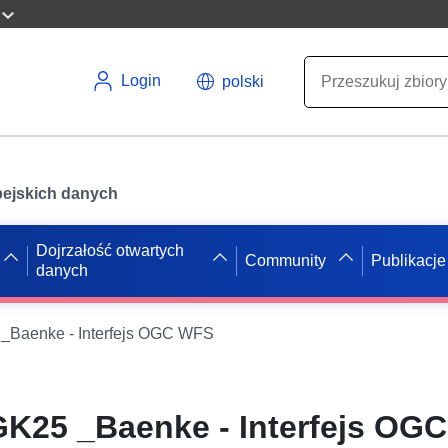
Login
polski
opejskich danych
Dojrzałość otwartych
Community
Publikacje
danych
 _Baenke - Interfejs OGC WFS
GK25 _Baenke - Interfejs OG