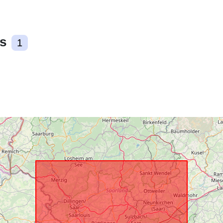
uriRef:
s
1