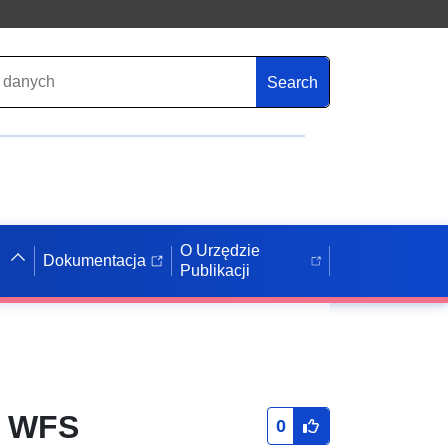
Search
O Urzędzie
Dokumentacja
Publikacji
C WFS
0