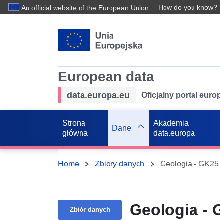
How do you know?
An official website of the European Union
European data
data.europa.eu
Oficjalny portal eur
Strona
Akademia
Dane
główna
data.europa
Home
Zbiory danych
Geologia - GK25
Geologia - 
Zbiór danych