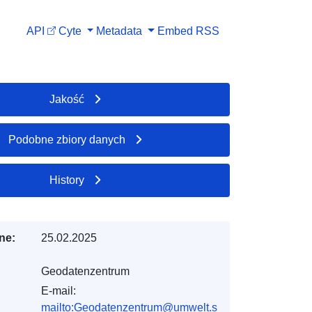
API
Cyte
Metadata
Embed
RSS
Jakość
Podobne zbiory danych
History
ne:
25.02.2025
Geodatenzentrum
E-mail:
mailto:Geodatenzentrum@umwelt.s