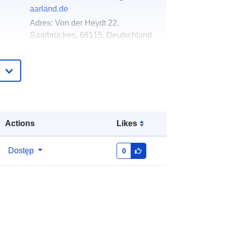
aarland.de
Adres:
Von der Heydt 22,
Saarbrücken, 66115, Deutschland
URL:
http://www.mapbender.org
gu:
Dodany do data.europa.eu:
20
January 2026
Zaktualizowano dane.europa.eu:
25
July 2026
Actions
Likes
:
Współrzędne:
[ [ 6.5081941,
Dostęp
0
49.5106103 ], [ 7.3433967,
49.5106103 ], [ 7.3433967,
49.1091348 ], [ 6.5081941,
49.1091348 ], [ 6.5081941,
49.5106103 ] ]
Typ:
Polygon