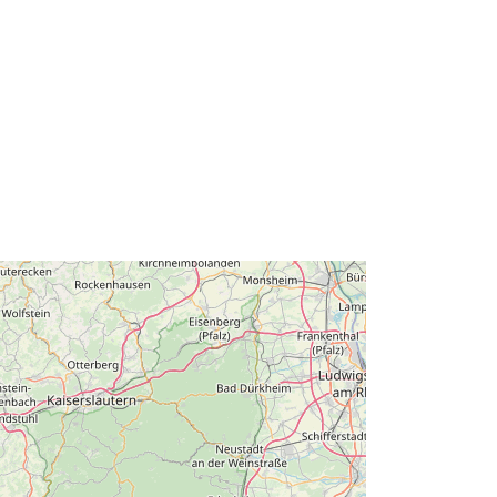
http://data.europa.eu/88u/dataset/4a
1ec3c7-ce11-9da6-22d6-
94cb4359fa13