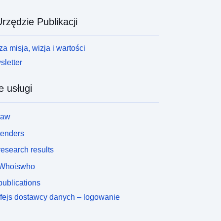
rzędzie Publikacji
a misja, wizja i wartości
letter
e usługi
law
tenders
esearch results
Whoiswho
ublications
rfejs dostawcy danych – logowanie