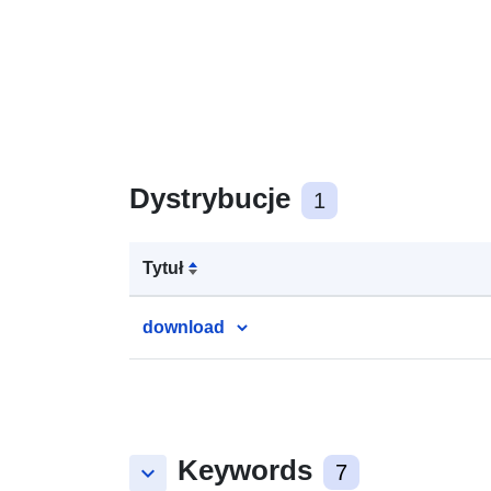
Dystrybucje
1
Tytuł
download
Keywords
keyboard_arrow_down
7