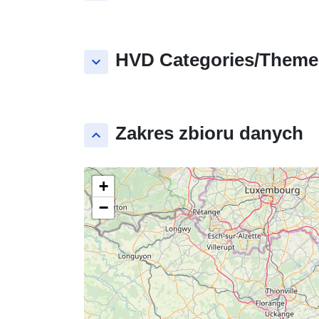
HVD Categories/Theme
keyboard_arrow_down
Zakres zbioru danych
keyboard_arrow_up
+
−