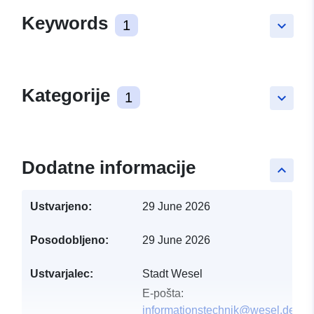
Keywords
1
keyboard_arrow_down
Kategorije
1
keyboard_arrow_down
Dodatne informacije
keyboard_arrow_up
Ustvarjeno:
29 June 2026
Posodobljeno:
29 June 2026
Ustvarjalec:
Stadt Wesel
E-pošta:
informationstechnik@wesel.de