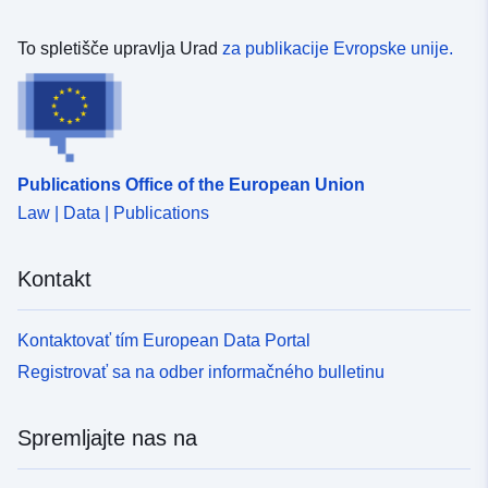
uriRef:
http://data.europa.eu/88u/dataset
afa9-432c-9c01-82863caa2f35
To spletišče upravlja Urad
za publikacije Evropske unije.
Publications Office of the European Union
Law | Data | Publications
Kontakt
Kontaktovať tím European Data Portal
Registrovať sa na odber informačného bulletinu
Spremljajte nas na