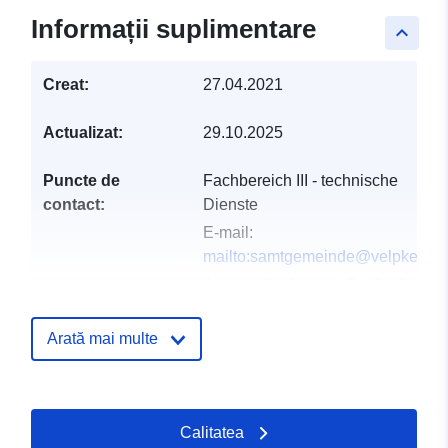
Informații suplimentare
keyboard_arrow_up
Creat:
27.04.2021
Actualizat:
29.10.2025
Puncte de
Fachbereich III - technische
contact:
Dienste
E-mail:
mailto:samtgemeinde@velpke.de
Adresa:
Grafhorster Straße 6,
Velpke, D-38458, Deutschland
Adresă URL:
Arată mai multe
http://www.velpke.de
Registru catalog:
Adăugat la data.europa.eu:
21 Feb
Calitatea
2026