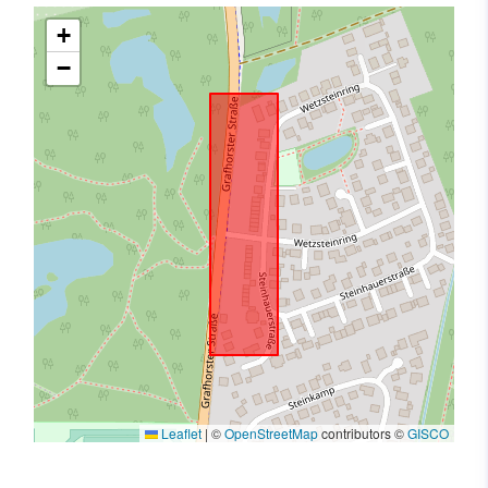
+
−
Leaflet
|
©
OpenStreetMap
contributors ©
GISCO