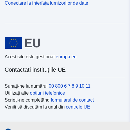
Conectare la interfața furnizorilor de date
Acest site este gestionat
europa.eu
Contactați instituțiile UE
Sunați-ne la numărul
00 800 6 7 8 9 10 11
Utilizați alte
opțiuni telefonice
Scrieți-ne completând
formularul de contact
Veniți să discutăm la unul din
centrele UE
Platformele de comunicare socială