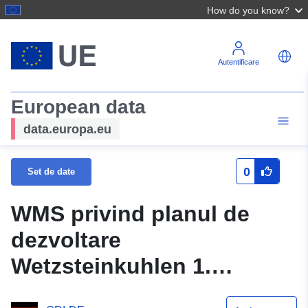
How do you know?
Autentificare
European data
data.europa.eu
0
Set de date
WMS privind planul de
dezvoltare
Wetzsteinkuhlen 1.
Schimbarea comunității de