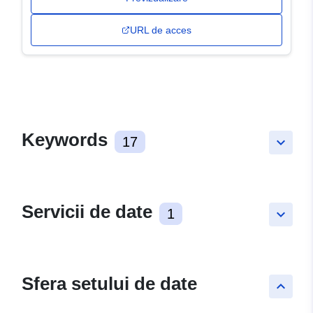
URL de acces
Keywords
17
keyboard_arrow_down
Servicii de date
1
keyboard_arrow_down
Sfera setului de date
keyboard_arrow_up