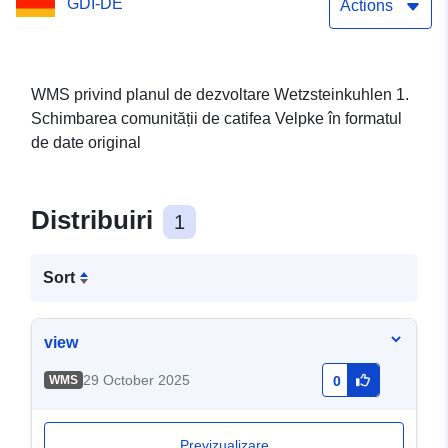
GDI-DE
catifea Velpke
Actions
WMS privind planul de dezvoltare Wetzsteinkuhlen 1.
Schimbarea comunității de catifea Velpke în formatul
de date original
Distribuiri
1
Sort
view
29 October 2025
WMS
0
Previzualizare