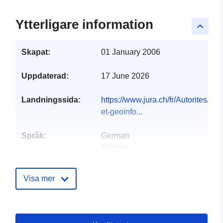
Ytterligare information
keyboard_arrow_up
Skapat:
01 January 2006
Uppdaterad:
17 June 2026
Landningssida:
https://www.jura.ch/fr/Autorites/
et-geoinfo...
Språk:
German
English
French
Italian
Visa mer
Utgivare:
Office de l'environnement
Kontaktpunkter:
Office de l'environnement