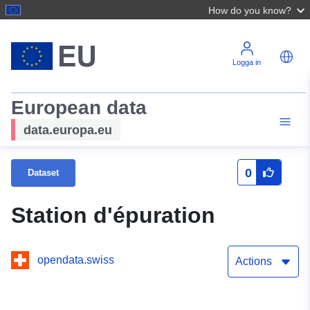
How do you know?
Logga in
European data
data.europa.eu
0
Dataset
Station d'épuration
opendata.swiss
Actions