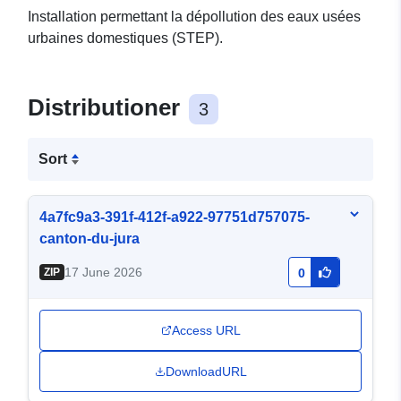
Installation permettant la dépollution des eaux usées
urbaines domestiques (STEP).
Distributioner
3
Sort
4a7fc9a3-391f-412f-a922-97751d757075-
canton-du-jura
17 June 2026
ZIP
0
Access URL
DownloadURL