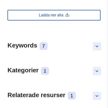
Ladda ner alla
Keywords
7
keyboard_arrow_down
Kategorier
1
keyboard_arrow_down
Relaterade resurser
1
keyboard_arrow_down