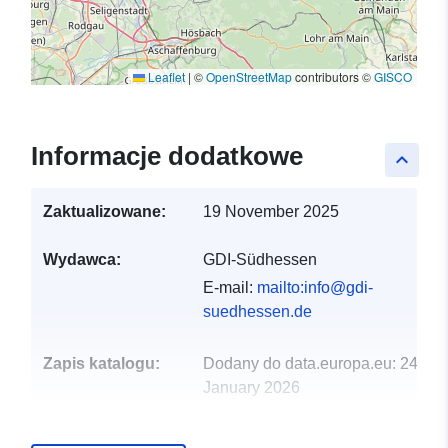
Leaflet
|
©
OpenStreetMap
contributors ©
GISCO
Informacje dodatkowe
keyboard_arrow_up
Zaktualizowane:
19 November 2025
Wydawca:
GDI-Südhessen
E-mail:
mailto:info@gdi-
suedhessen.de
Zapis katalogu:
Dodany do data.europa.eu:
24
January 2026
Zaktualizowano dane.europa.eu:
27 March 2026