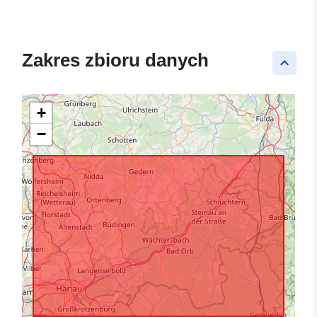
Zakres zbioru danych
keyboard_arrow_up
+
−