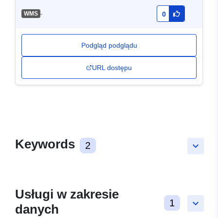
-
WMS
0
Podgląd podglądu
URL dostępu
Keywords
2
keyboard_arrow_down
Usługi w zakresie
1
keyboard_arrow_down
danych