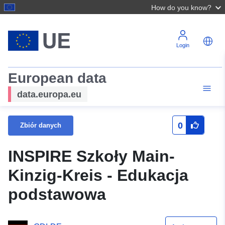
How do you know?
Login
European data
data.europa.eu
0
Zbiór danych
INSPIRE Szkoły Main-
Kinzig-Kreis - Edukacja
podstawowa