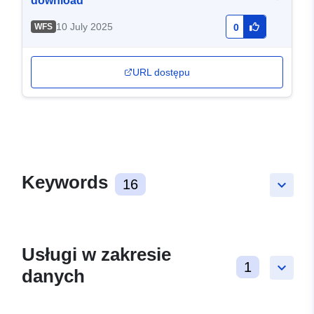
download
10 July 2025
WFS
0
URL dostępu
Keywords
16
keyboard_arrow_down
Usługi w zakresie
1
keyboard_arrow_down
danych