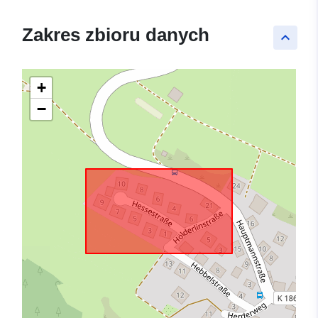
Zakres zbioru danych
keyboard_arrow_up
+
−