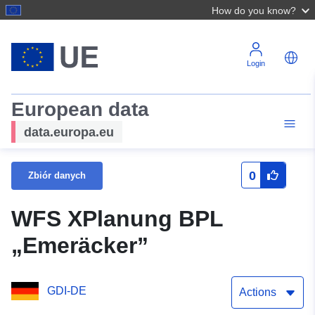
How do you know?
Login
European data
data.europa.eu
0
Zbiór danych
WFS XPlanung BPL
„Emeräcker”
GDI-DE
Actions