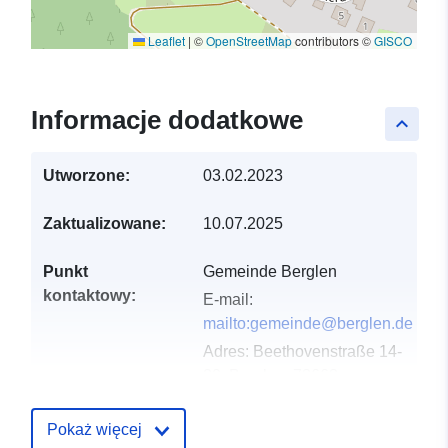
Leaflet
|
©
OpenStreetMap
contributors ©
GISCO
Informacje dodatkowe
keyboard_arrow_up
Utworzone:
03.02.2023
Zaktualizowane:
10.07.2025
Punkt
Gemeinde Berglen
kontaktowy:
E-mail:
mailto:gemeinde@berglen.de
Adres:
Beethovenstraße 14-
20, Berglen, 73663,
Deutschland
URL:
http://www.berglen.de
Pokaż więcej