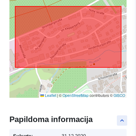
Leaflet
|
©
OpenStreetMap
contributors ©
GISCO
Papildoma informacija
keyboard_arrow_up