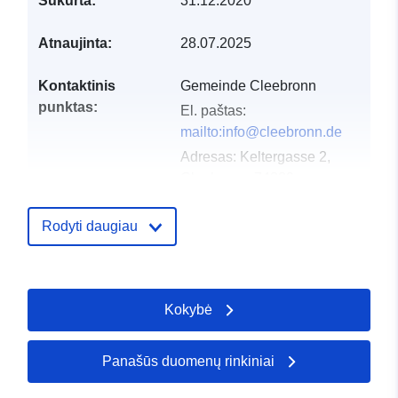
Sukurta:
31.12.2020
Atnaujinta:
28.07.2025
Kontaktinis
Gemeinde Cleebronn
punktas:
El. paštas:
mailto:info@cleebronn.de
Adresas:
Keltergasse 2,
Cleebronn, 74389,
Deutschland
URL:
Rodyti daugiau
http://www.cleebronn.de
Katalogo įrašas:
Pridėta prie duomenų.europa.eu:
2
Kokybė
2026
Atnaujinta informacija apie duome
25 July 2026
Panašūs duomenų rinkiniai