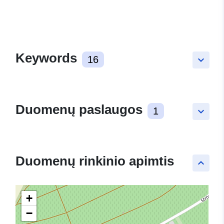
Keywords
16
keyboard_arrow_down
Duomenų paslaugos
1
keyboard_arrow_down
Duomenų rinkinio apimtis
keyboard_arrow_up
+
−