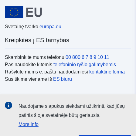
Svetainę tvarko
europa.eu
Kreipkitės į ES tarnybas
Skambinkite mums telefonu
00 800 6 7 8 9 10 11
Pasinaudokite kitomis
telefoninio ryšio galimybėmis
Rašykite mums e. paštu naudodamiesi
kontaktine forma
Susitikime viename iš
ES biurų
Socialiniai tinklai
Naudojame slapukus siekdami užtikrinti, kad jūsų
ES
socialinių tinklų kanalai
patirtis šioje svetainėje būtų geriausia
More info