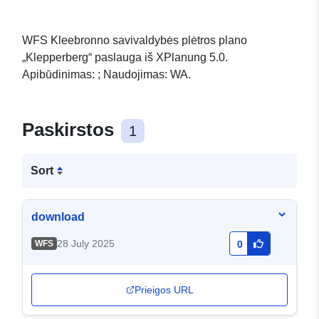
WFS Kleebronno savivaldybės plėtros plano
„Klepperberg“ paslauga iš XPlanung 5.0.
Apibūdinimas: ; Naudojimas: WA.
Paskirstos
1
Sort
download
28 July 2025
WFS
0
Prieigos URL