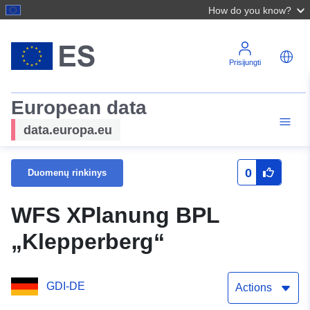
How do you know?
Prisijungti
European data
data.europa.eu
0
Duomenų rinkinys
WFS XPlanung BPL
„Klepperberg“
GDI-DE
Actions