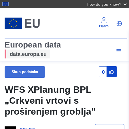
How do you know?
Prijava
European data
data.europa.eu
0
Skup podataka
WFS XPlanung BPL
„Crkveni vrtovi s
proširenjem groblja”