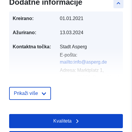
Dodatne informacije
keyboard_arrow_up
Kreirano:
01.01.2021
Ažurirano:
13.03.2024
Kontaktna točka:
Stadt Asperg
E-pošta:
mailto:info@asperg.de
Adresa:
Marktplatz 1,
Asperg, 71679, Deutschland
URL:
http://www.asperg.de
Prikaži više
Kataloški
Dodano u data.europa.eu:
24 Febr
registar:
2024
Ažurirano na temelju podataka.eu
Kvaliteta
25 July 2026