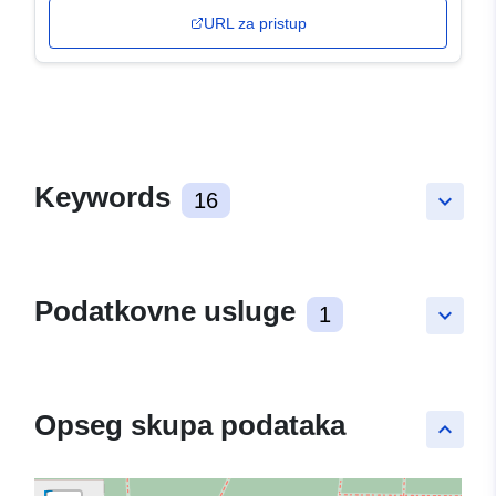
URL za pristup
Keywords
16
keyboard_arrow_down
Podatkovne usluge
1
keyboard_arrow_down
Opseg skupa podataka
keyboard_arrow_up