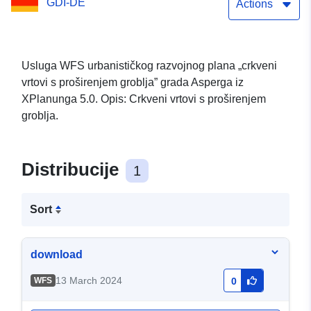
GDI-DE
Actions
Usluga WFS urbanističkog razvojnog plana „crkveni
vrtovi s proširenjem groblja” grada Asperga iz
XPlanunga 5.0. Opis: Crkveni vrtovi s proširenjem
groblja.
Distribucije
1
Sort
download
13 March 2024
WFS
0