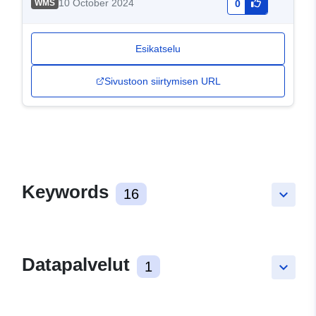
10 October 2024
WMS
0
Esikatselu
Sivustoon siirtymisen URL
Keywords
16
keyboard_arrow_down
Datapalvelut
1
keyboard_arrow_down