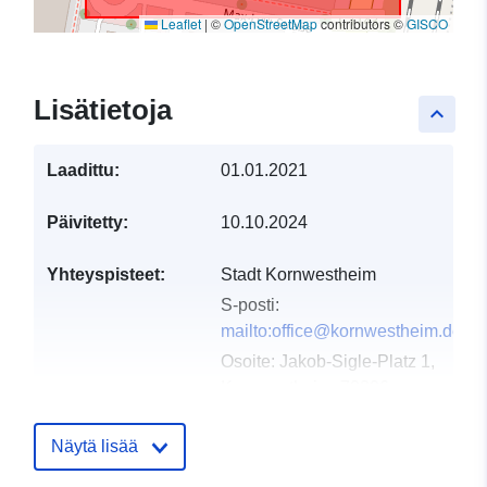
Leaflet
|
©
OpenStreetMap
contributors ©
GISCO
Lisätietoja
keyboard_arrow_up
Laadittu:
01.01.2021
Päivitetty:
10.10.2024
Yhteyspisteet:
Stadt Kornwestheim
S-posti:
mailto:office@kornwestheim.de
Osoite:
Jakob-Sigle-Platz 1,
Kornwestheim, 70806,
Deutschland
URL-osoite:
Näytä lisää
http://www.kornwestheim.de/