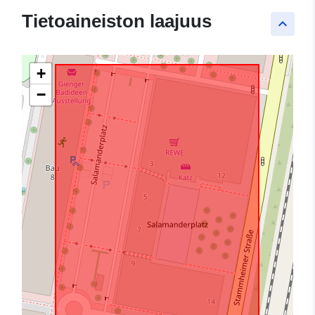
Tietoaineiston laajuus
keyboard_arrow_up
+
−