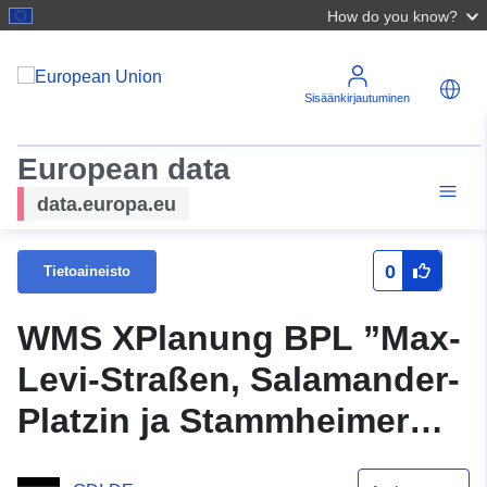
How do you know?
Sisäänkirjautuminen
European data
data.europa.eu
0
Tietoaineisto
WMS XPlanung BPL ”Max-
Levi-Straßen, Salamander-
Platzin ja Stammheimer
Straßen välinen alue”