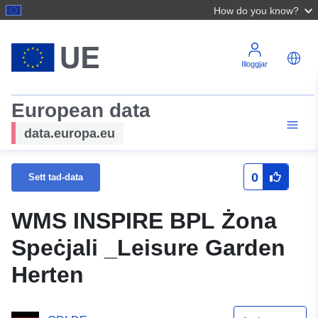
How do you know?
Illoggjar
European data
data.europa.eu
0
Sett tad-data
WMS INSPIRE BPL Żona
Speċjali _Leisure Garden
Herten