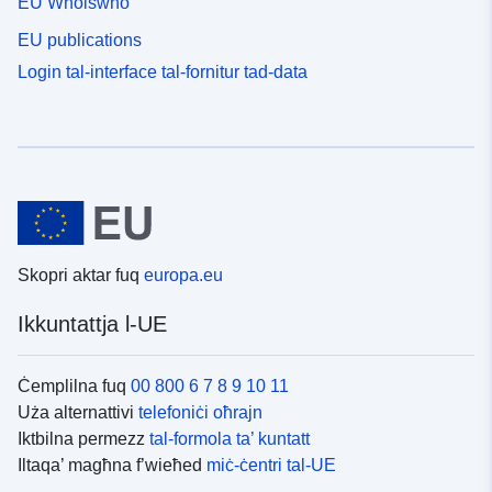
EU Whoiswho
EU publications
Login tal-interface tal-fornitur tad-data
Skopri aktar fuq
europa.eu
Ikkuntattja l-UE
Ċemplilna fuq
00 800 6 7 8 9 10 11
Uża alternattivi
telefoniċi oħrajn
Iktbilna permezz
tal-formola ta’ kuntatt
Iltaqa’ magħna f’wieħed
miċ-ċentri tal-UE