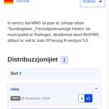
GDI-DE
Actions
Is-servizz tad-WMS tal-pjan ta’ żvilupp urban
“Sondergebiet _Freizeitgartenanlage Herten” tal-
muniċipalità ta’ Reilingen, ittrasformat skont INSPIRE,
abbażi ta’ sett ta’ data XPlanung fil-verżjoni 5.0.
Distribuzzjonijiet
1
Sort
view
18 November 2024
WMS
0