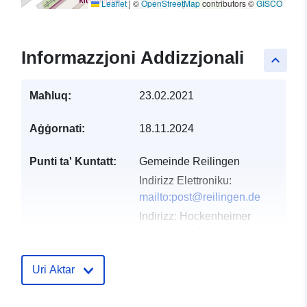
Leaflet
|
©
OpenStreetMap
contributors ©
GISCO
Informazzjoni Addizzjonali
keyboard_arrow_up
Maħluq:
23.02.2021
Aġġornati:
18.11.2024
Punti ta' Kuntatt:
Gemeinde Reilingen
Indirizz Elettroniku:
mailto:post@reilingen.de
Indirizz:
Hockenheimer
Straße 1-3, Reilingen,
68799, Deutschland
URL:
http://www.reilingen.de
Uri Aktar
Reġistru tal-
Miżjud ma’ data.europa.eu: