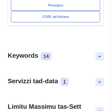
Previżjoni
URL tal-Aċċess
Keywords
14
keyboard_arrow_down
Servizzi tad-data
1
keyboard_arrow_down
Limitu Massimu tas-Sett