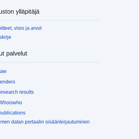
uston ylläpitäjä
itteet, visio ja arvot
skirje
t palvelut
law
tenders
esearch results
Whoiswho
ublications
men datan portaalin sisäänkirjautuminen