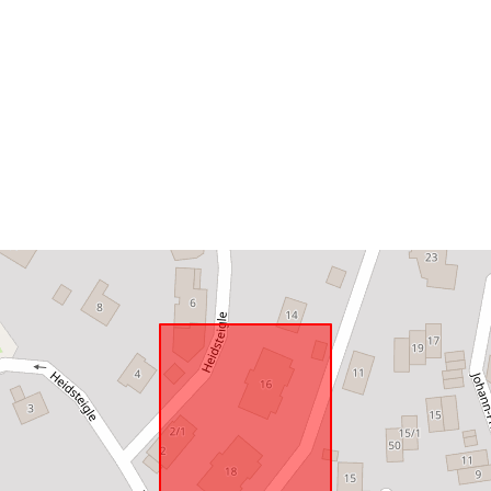
Vastaa:
uriRef: