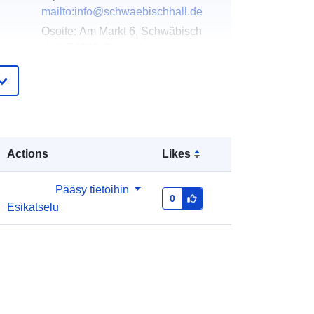
mailto:info@schwaebischhall.de
Osoite:
Am Markt 6, Schwäbisch
Hall, 74523, Deutschland
URL-osoite:
http://www.schwaebischhall.de
eloa
Lisätty dataan.europa.eu:
20
teri:
January 2026
Actions
Likes
Päivitetty data.europa.eu:
25 July
2026
Pääsy tietoihin
0
Esikatselu
Koordinaatit:
[ [ 9.7290965,
49.1062725 ], [ 9.7299335,
49.1062725 ], [ 9.7299335,
49.1053498 ], [ 9.7290965,
49.1053498 ], [ 9.7290965,
49.1062725 ] ]