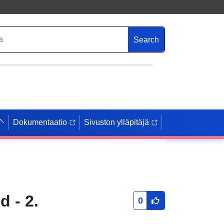
Search
Dokumentaatio
Sivuston ylläpitäjä
 - 2.
0