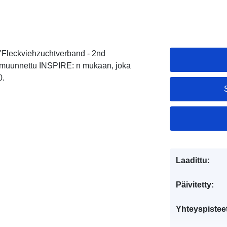
"Fleckviehzuchtverband - 2nd
muunnettu INSPIRE: n mukaan, joka
0.
Laadittu:
Päivitetty:
Yhteyspistee