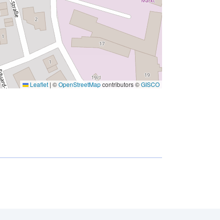
Leaflet
|
©
OpenStreetMap
contributors ©
GISCO