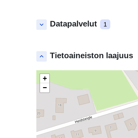
Datapalvelut
keyboard_arrow_down
1
Tietoaineiston laajuus
keyboard_arrow_up
+
−