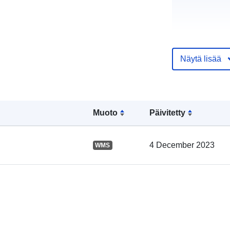
Näytä lisää
Luetteloluett
koskeva rekis
Muoto
Päivitetty
4 December 2023
WMS
Alueellinen: