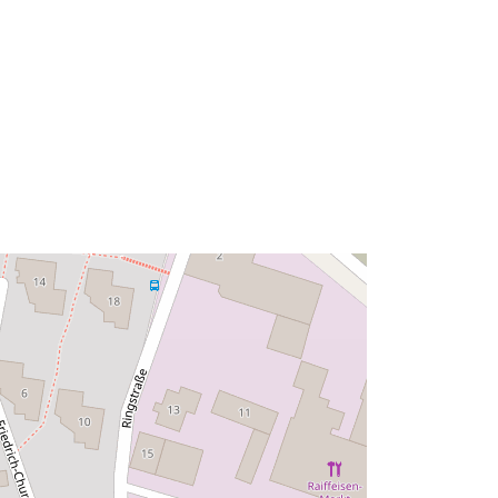
Tyyppi:
Polygon
Tietoaineistolinkki:
http://data.europa.eu/eli/reg/2009/97
6
http://data.europa.eu/88u/dataset/4b
396ccc-023b-4a37-9634-
131f9c39b40a