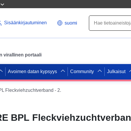
Sisäänkirjautuminen
suomi
virallinen portaali
Avoimen datan kypsyys
Community
Julkaisut
 Fleckviehzuchtverband - 2.
E BPL Fleckviehzuchtverband