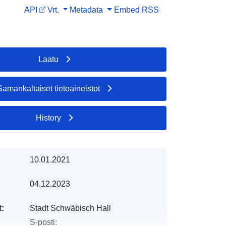
API
Vrt.
Metadata
Embed
RSS
Laatu
Samankaltaiset tietoaineistot
History
10.01.2021
04.12.2023
t:
Stadt Schwäbisch Hall
S-posti: