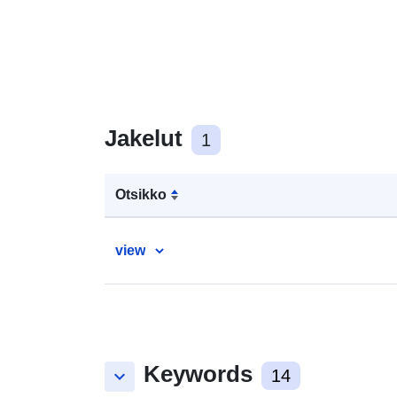
Jakelut
1
Otsikko
view
Keywords
keyboard_arrow_down
14