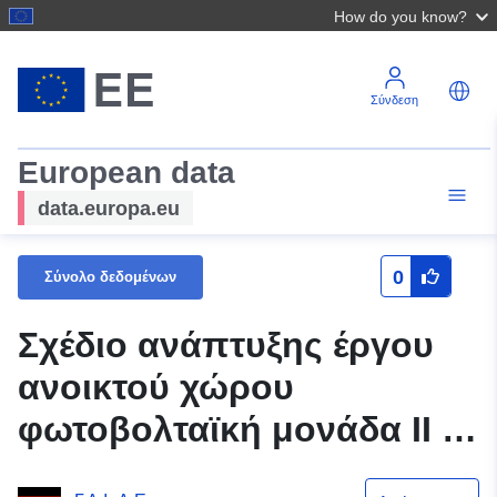
How do you know?
Σύνδεση
European data
data.europa.eu
0
Σύνολο δεδομένων
Σχέδιο ανάπτυξης έργου
ανοικτού χώρου
φωτοβολταϊκή μονάδα ΙΙ —
Δήμος Milower Land OT