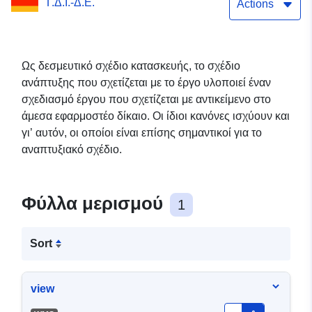
Γ.Δ.Ι.-Δ.Ε.
Großwudicke (WMS)
Actions
Ως δεσμευτικό σχέδιο κατασκευής, το σχέδιο
ανάπτυξης που σχετίζεται με το έργο υλοποιεί έναν
σχεδιασμό έργου που σχετίζεται με αντικείμενο στο
άμεσα εφαρμοστέο δίκαιο. Οι ίδιοι κανόνες ισχύουν και
γι’ αυτόν, οι οποίοι είναι επίσης σημαντικοί για το
αναπτυξιακό σχέδιο.
Φύλλα μερισμού
1
Sort
view