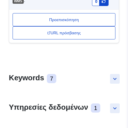
-
WMS
0
Προεπισκόπηση
URL πρόσβασης
Keywords
7
keyboard_arrow_down
Υπηρεσίες δεδομένων
1
keyboard_arrow_down