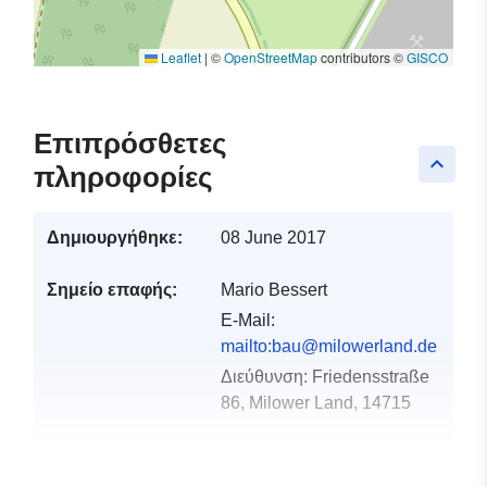
Leaflet
|
©
OpenStreetMap
contributors ©
GISCO
Επιπρόσθετες
keyboard_arrow_up
πληροφορίες
Δημιουργήθηκε:
08 June 2017
Σημείο επαφής:
Mario Bessert
E-Mail:
mailto:bau@milowerland.de
Διεύθυνση:
Friedensstraße
86, Milower Land, 14715
Αρχείο
Προστίθεται στο data.europa.eu:
1
καταλόγου:
September 2022