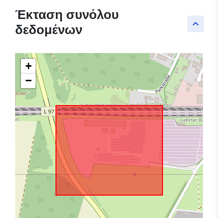
Έκταση συνόλου
keyboard_arrow_up
δεδομένων
+
−