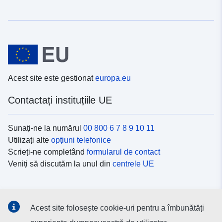
Acest site este gestionat
europa.eu
Contactați instituțiile UE
Sunați-ne la numărul
00 800 6 7 8 9 10 11
Utilizați alte
opțiuni telefonice
Scrieți-ne completând
formularul de contact
Veniți să discutăm la unul din
centrele UE
Platformele de comunicare socială
Acest site folosește cookie-uri pentru a îmbunătăți
Descoperiți canalele UE
pe rețelele sociale