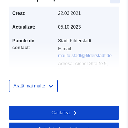
Creat:
22.03.2021
Actualizat:
05.10.2023
Puncte de
Stadt Filderstadt
contact:
E-mail:
mailto:stadt@filderstadt.de
Adresa:
Aicher Straße 9,
Filderstadt, 70794,
Deutschland
Adresă URL:
Arată mai multe
http://www.filderstadt.de
Registru catalog:
Adăugat la data.europa.eu:
21 Feb
Calitatea
2026
Informații actualizate la data a.eur