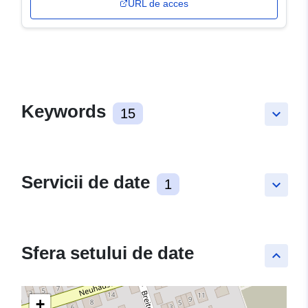
URL de acces
Keywords
15
keyboard_arrow_down
Servicii de date
1
keyboard_arrow_down
Sfera setului de date
keyboard_arrow_up
+