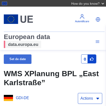
How do you know?
Autentificare
European data
data.europa.eu
0
Set de date
WMS XPlanung BPL „East
Karlstraße”
GDI-DE
Actions