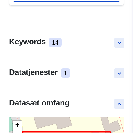
Keywords
14
keyboard_arrow_down
Datatjenester
1
keyboard_arrow_down
Datasæt omfang
keyboard_arrow_up
+