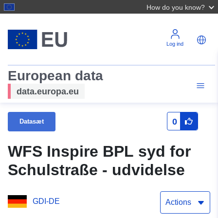
How do you know?
Log ind
European data
data.europa.eu
0
Datasæt
WFS Inspire BPL syd for
Schulstraße - udvidelse
GDI-DE
Actions