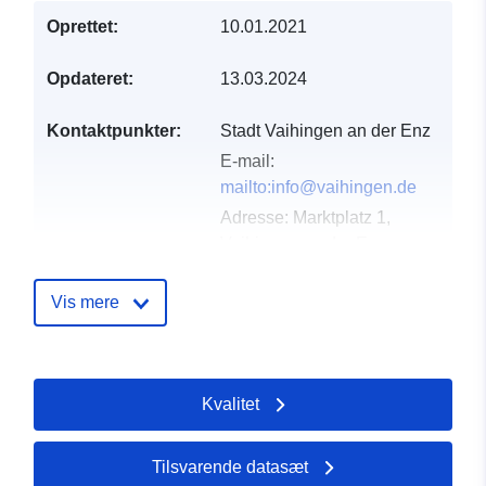
Oprettet:
10.01.2021
Opdateret:
13.03.2024
Kontaktpunkter:
Stadt Vaihingen an der Enz
E-mail:
mailto:info@vaihingen.de
Adresse:
Marktplatz 1,
Vaihingen an der Enz,
71665, Deutschland
Webadresse:
Vis mere
http://www.vaihingen.de
Fortegnelse over
Tilføjet til data.europa.eu:
21
Kvalitet
kataloger:
February 2026
Opdateret på data.europa.eu:
25 July 2026
Tilsvarende datasæt