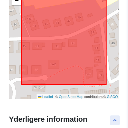
−
Leaflet
|
©
OpenStreetMap
contributors ©
GISCO
Yderligere information
keyboard_arrow_up