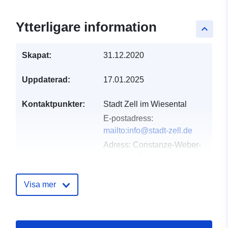
Ytterligare information
keyboard_arrow_up
Skapat:
31.12.2020
Uppdaterad:
17.01.2025
Kontaktpunkter:
Stadt Zell im Wiesental
E-postadress:
mailto:info@stadt-zell.de
Adress:
Constanze-Weber-
Gasse 4, Zell im Wiesental,
79669, Deutschland
Webbadress:
Visa mer
http://www.zell-im-
wiesental.de