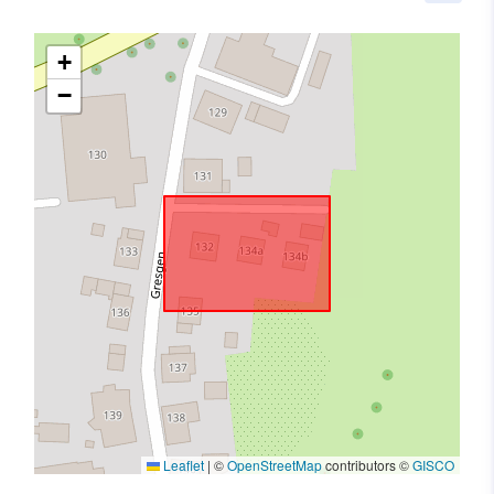
+
−
Leaflet
|
©
OpenStreetMap
contributors ©
GISCO