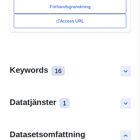
Förhandsgranskning
Access URL
Keywords
16
keyboard_arrow_down
Datatjänster
1
keyboard_arrow_down
Datasetsomfattning
keyboard_arrow_up