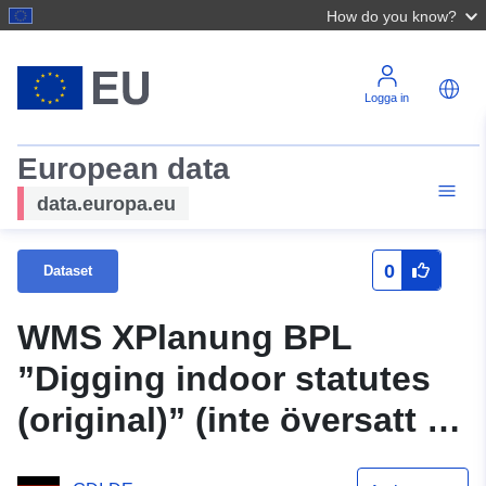
How do you know?
Logga in
European data
data.europa.eu
0
Dataset
WMS XPlanung BPL
”Digging indoor statutes
(original)” (inte översatt till
svenska)