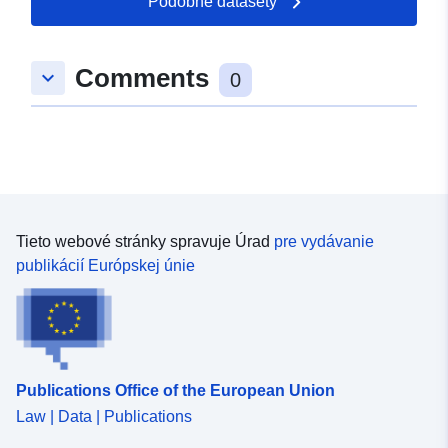
Podobné datasety
Comments
keyboard_arrow_down
0
Tieto webové stránky spravuje Úrad
pre vydávanie
publikácií Európskej únie
Publications Office of the European Union
Law | Data | Publications