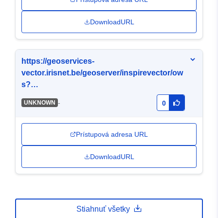
DownloadURL
https://geoservices-
vector.irisnet.be/geoserver/inspirevector/ow
s?
Service=WMS&Version=1.3.0&Request=Get
-
UNKNOWN
0
Capabilities&Language=eng
Prístupová adresa URL
DownloadURL
Stiahnuť všetky