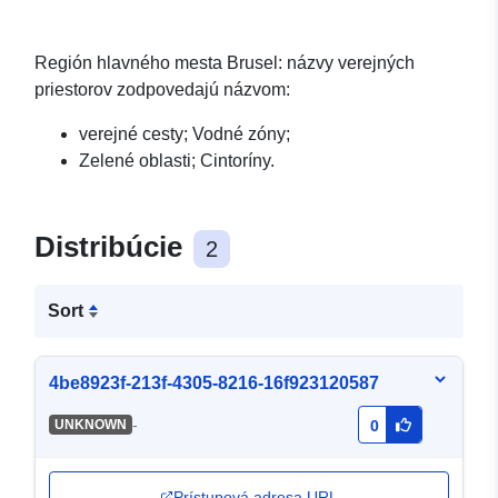
Región hlavného mesta Brusel: názvy verejných
priestorov zodpovedajú názvom:
verejné cesty; Vodné zóny;
Zelené oblasti; Cintoríny.
Distribúcie
2
Sort
4be8923f-213f-4305-8216-16f923120587
-
UNKNOWN
0
Prístupová adresa URL