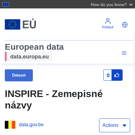
How do you know?
Prihlásiť
European data
data.europa.eu
0
Dataset
INSPIRE - Zemepisné
názvy
data.gov.be
Actions