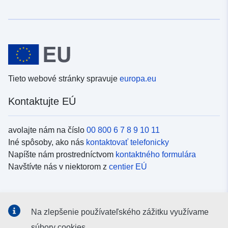
Tieto webové stránky spravuje
europa.eu
Kontaktujte EÚ
avolajte nám na číslo
00 800 6 7 8 9 10 11
Iné spôsoby, ako nás
kontaktovať telefonicky
Napíšte nám prostredníctvom
kontaktného formulára
Navštívte nás v niektorom z
centier EÚ
Sociálne médiá
Na zlepšenie používateľského zážitku využívame
Kanály EÚ na
sociálnych médiách
súbory cookies.