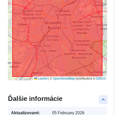
Leaflet
|
©
OpenStreetMap
contributors ©
GISCO
Ďalšie informácie
keyboard_arrow_up
Aktualizované:
05 February 2026