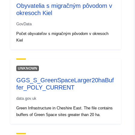
Obyvatelia s migračným pôvodom v
pokrytie:
4.48, 50.92 ], [ 4.48, 50.76 ], [
okresoch Kiel
4.24, 50.76 ], [ 4.24, 50.92 ] ]
Typ:
Polygon
GovData
Počet obyvateľov s migračným pôvodom v okresoch
Identifikátory:
4be8923f-213f-4305-8216-
Kiel
16f923120587
uriRef:
http://data.europa.eu/88u/dataset/
213f-4305-8216-16f923120587
UNKNOWN
GGS_S_GreenSpaceLarger20haBuf
Prístupové práva:
public
fer_POLY_CURRENT
Časová
continuous
data.gov.uk
pravidelnosť:
Green Infrastructure in Cheshire East. The file contains
buffers of Green Space sites greater than 20 ha.
Časové pokrytie:
24 June 2013
 -
24 September 2013