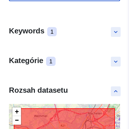
Keywords
1
keyboard_arrow_down
Kategórie
1
keyboard_arrow_down
Rozsah datasetu
keyboard_arrow_up
+
−