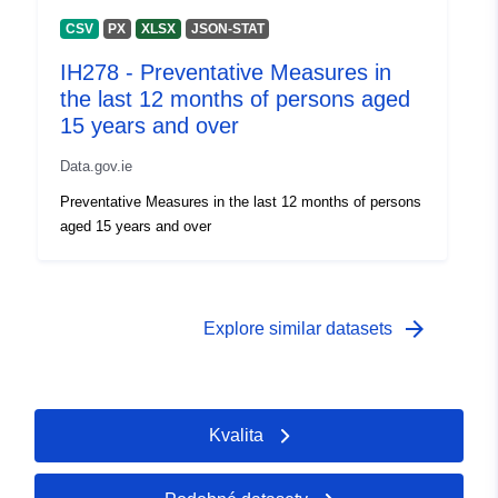
CSV
PX
XLSX
JSON-STAT
IH278 - Preventative Measures in
the last 12 months of persons aged
15 years and over
Data.gov.ie
Preventative Measures in the last 12 months of persons
aged 15 years and over
arrow_forward
Explore similar datasets
Kvalita