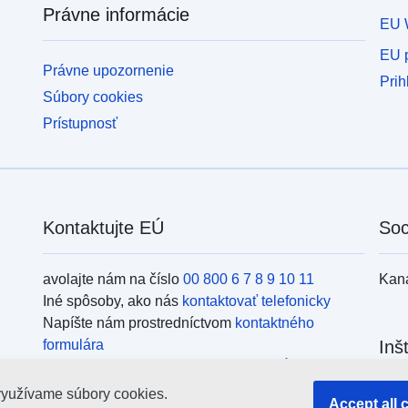
Právne informácie
EU 
EU p
Právne upozornenie
Prih
Súbory cookies
Prístupnosť
Kontaktujte EÚ
Soc
avolajte nám na číslo
00 800 6 7 8 9 10 11
Kan
Iné spôsoby, ako nás
kontaktovať telefonicky
Napíšte nám prostredníctvom
kontaktného
formulára
Inš
Navštívte nás v niektorom z
centier EÚ
využívame súbory cookies.
Vyhľ
Accept all 