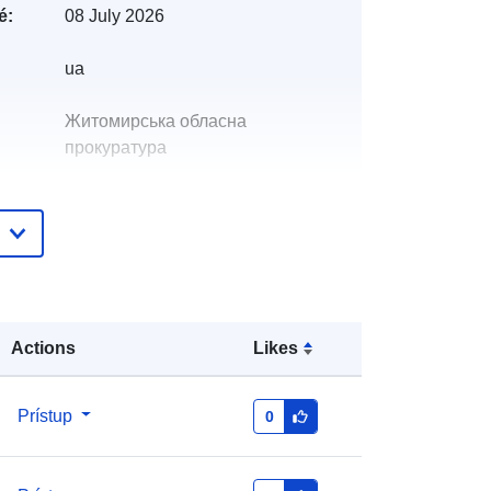
é:
08 July 2026
ua
Житомирська обласна
прокуратура
Логвинчук Ольга Василівна
E-mail:
mailto:it@zhit.gp.gov.ua
Pridané k údajom.europa.eu:
28 July 2026
Aktualizované na základe údajov.europa.eu:
Actions
Likes
29 July 2026
:
4bec0554-76be-459e-885e-
Prístup
0
2fa965398fbc
http://data.europa.eu/88u/dataset/4b