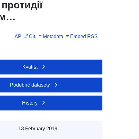
протидії
ім
API
Cit.
Metadata
Embed
RSS
Kvalita
Podobné datasety
History
13 February 2019