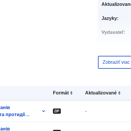
Aktualizovan
Jazyky:
Vydavateľ:
Kontaktné
miesta:
Zobraziť viac
Katalógový
záznam:
Formát
Aktualizované
ганів
Identifikátory
-
ZIP
та протидії
нім
ганів
uriRef: