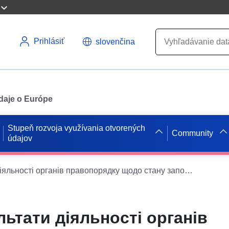
Prihlásiť
slovenčina
údaje o Európe
Stupeň rozvoja využívania otvorených
Community
údajov
Звіт про результати діяльності органів правопорядку щодо стану запобігання та протидії правопорушенням пов’язаним з домашнім насильством за формою №1-ДН
льтати діяльності органів