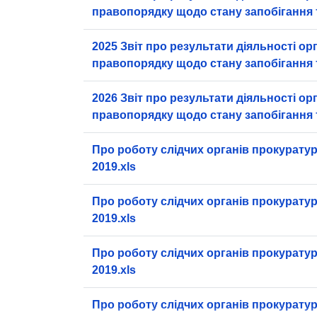
правопорядку щодо стану запобігання 
правопорушенням пов’язаним з домаш
насильством
2025 Звіт про результати діяльності ор
правопорядку щодо стану запобігання 
правопорушенням пов’язаним з домаш
насильством
2026 Звіт про результати діяльності ор
правопорядку щодо стану запобігання 
правопорушенням пов’язаним з домаш
насильством
Про роботу слідчих органів прокуратури
2019.xls
Про роботу слідчих органів прокуратури
2019.xls
Про роботу слідчих органів прокуратури
2019.xls
Про роботу слідчих органів прокуратури