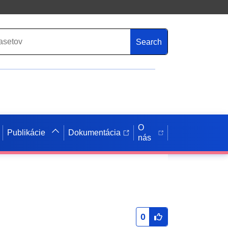
Search
O
Publikácie
Dokumentácia
nás
0