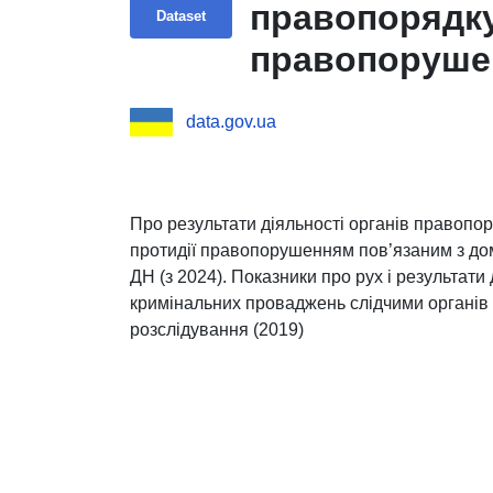
правопорядку
Dataset
правопоруше
насильством
data.gov.ua
Про результати діяльності органів правопор
протидії правопорушенням пов’язаним з д
ДН (з 2024). Показники про рух і результат
кримінальних проваджень слідчими органів 
розслідування (2019)