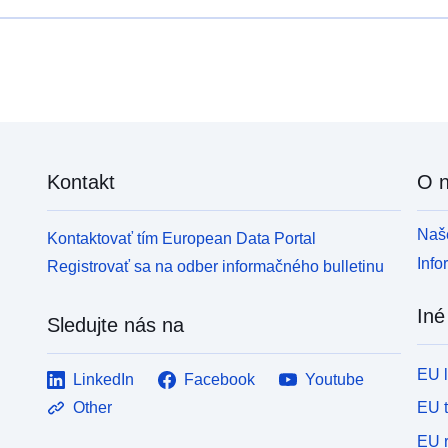
Kontakt
O 
Naše
Kontaktovať tím European Data Portal
Info
Registrovať sa na odber informačného bulletinu
Iné
Sledujte nás na
EU 
LinkedIn
Facebook
Youtube
EU 
Other
EU r