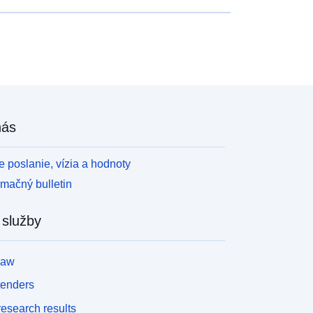
nás
 poslanie, vízia a hodnoty
rmačný bulletin
 služby
law
tenders
esearch results