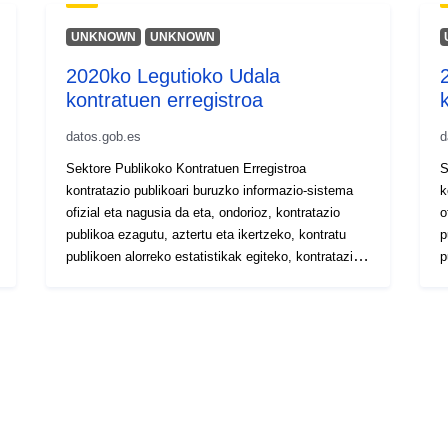
UNKNOWN
UNKNOWN
2020ko Legutioko Udala
kontratuen erregistroa
datos.gob.es
d
Sektore Publikoko Kontratuen Erregistroa
S
kontratazio publikoari buruzko informazio-sistema
k
ofizial eta nagusia da eta, ondorioz, kontratazio
o
publikoa ezagutu, aztertu eta ikertzeko, kontratu
p
publikoen alorreko estatistikak egiteko, kontratazio
p
publikoari buruzko nazioko eta nazioarteko
p
betebeharrak betetzeko eta, gardentasun-
b
printzipioari jarraituz, beste administrazio-organo
p
batzuei kontratuei buruzko datuak jakinarazteko
b
euskarria da.
e