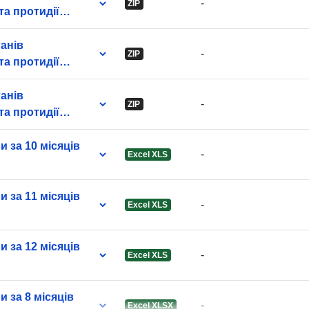
-
ZIP
та протидії
нім
ганів
-
ZIP
та протидії
Informácie o
нім
verzii:
ганів
-
ZIP
та протидії
нім
 за 10 місяців
-
Excel XLS
 за 11 місяців
-
Excel XLS
 за 12 місяців
-
Excel XLS
 за 8 місяців
-
Excel XLSX