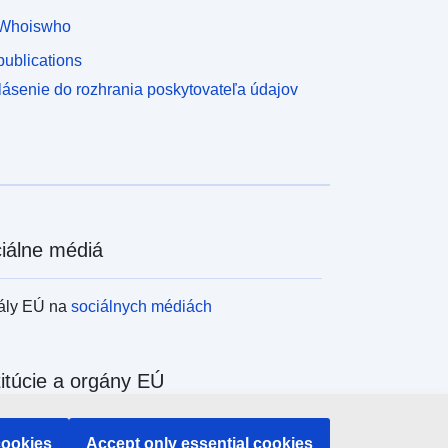
Whoiswho
ublications
lásenie do rozhrania poskytovateľa údajov
iálne médiá
ály EÚ na
sociálnych médiách
titúcie a orgány EÚ
adávanie všetkých inštitúcií a orgánov EÚ
cookies
Accept only essential cookies