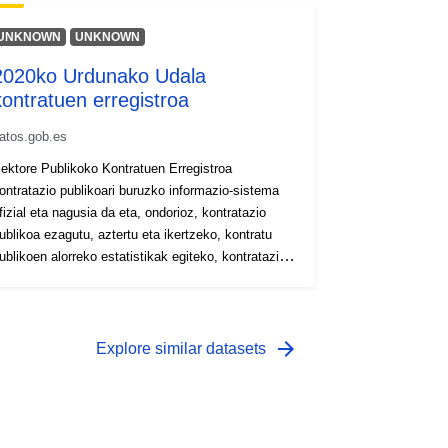
UNKNOWN
UNKNOWN
2020ko Urdunako Udala
kontratuen erregistroa
atos.gob.es
ektore Publikoko Kontratuen Erregistroa
ontratazio publikoari buruzko informazio-sistema
fizial eta nagusia da eta, ondorioz, kontratazio
ublikoa ezagutu, aztertu eta ikertzeko, kontratu
ublikoen alorreko estatistikak egiteko, kontratazio
ublikoari buruzko nazioko eta nazioarteko
etebeharrak betetzeko eta, gardentasun-
rintzipioari jarraituz, beste administrazio-organo
atzuei kontratuei buruzko datuak jakinarazteko
arrow_forward
Explore similar datasets
uskarria da.