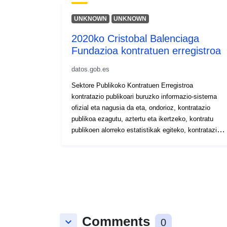
UNKNOWN
UNKNOWN
2020ko Cristobal Balenciaga
Fundazioa kontratuen erregistroa
datos.gob.es
Sektore Publikoko Kontratuen Erregistroa
kontratazio publikoari buruzko informazio-sistema
ofizial eta nagusia da eta, ondorioz, kontratazio
publikoa ezagutu, aztertu eta ikertzeko, kontratu
publikoen alorreko estatistikak egiteko, kontratazio
publikoari buruzko nazioko eta nazioarteko
betebeharrak betetzeko eta, gardentasun-
printzipioari jarraituz, beste administrazio-organo
batzuei kontratuei buruzko datuak jakinarazteko
euskarria da.
Comments
keyboard_arrow_down
0