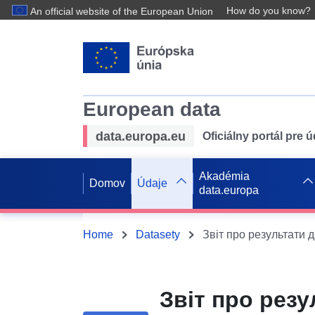
How do you know?
An official website of the European Union
European data
data.europa.eu
Oficiálny portál pre 
Akadémia
Domov
Údaje
data.europa
Home
Datasety
Звіт про резу