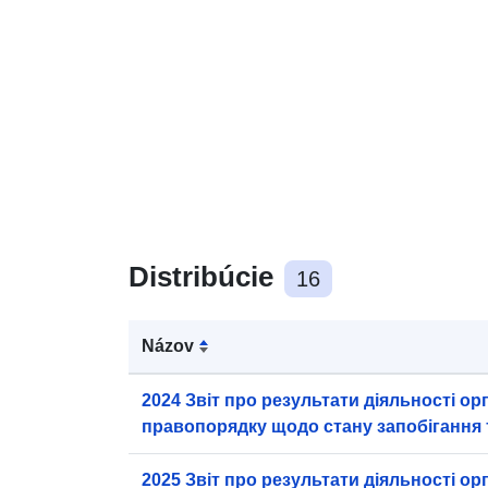
Distribúcie
16
Názov
2024 Звіт про результати діяльності ор
правопорядку щодо стану запобігання 
правопорушенням пов’язаним з домаш
насильством
2025 Звіт про результати діяльності ор