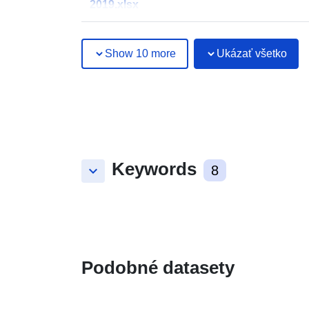
2019.xlsx
Show 10 more
Ukázať všetko
Keywords
keyboard_arrow_down
8
Podobné datasety