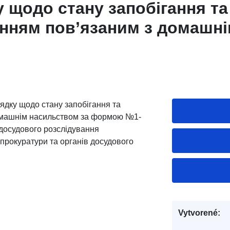
 щодо стану запобігання та 
нням пов’язаним з домашн
 за формою №1-ДН
ядку щодо стану запобігання та
омашнім насильством за формою №1-
и досудового розслідування
прокуратури та органів досудового
Vytvorené: