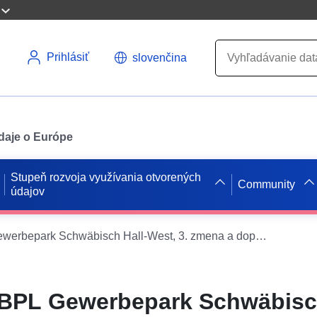
Prihlásiť
slovenčina
údaje o Európe
Stupeň rozvoja využívania otvorených
Community
údajov
WFS INSPIRE BPL Gewerbepark Schwäbisch Hall-West, 3. zmena a doplnenie
BPL Gewerbepark Schwäbisch