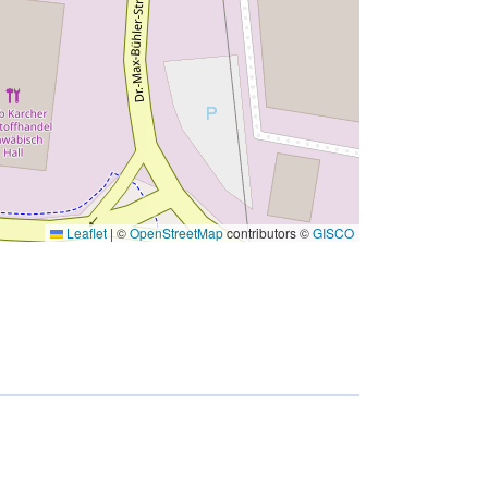
Leaflet
|
©
OpenStreetMap
contributors ©
GISCO