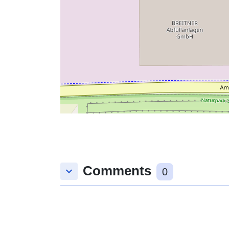
Comments
keyboard_arrow_down
0