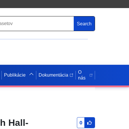
Search
O
Publikácie
Dokumentácia
nás
 Hall-
0