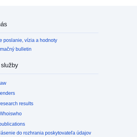
nás
 poslanie, vízia a hodnoty
rmačný bulletin
 služby
law
tenders
esearch results
Whoiswho
ublications
lásenie do rozhrania poskytovateľa údajov