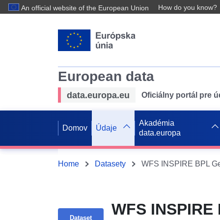
How do you know?
An official website of the European Union
European data
data.europa.eu
Oficiálny portál pre 
Akadémia
Domov
Údaje
data.europa
Home
Datasety
WFS INSPIRE 
Dataset