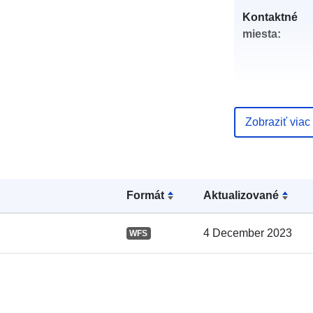
Kontaktné
miesta:
Zobraziť viac
Katalógový
záznam:
Formát
Aktualizované
4 December 2023
WFS
Zemepisné
pokrytie: