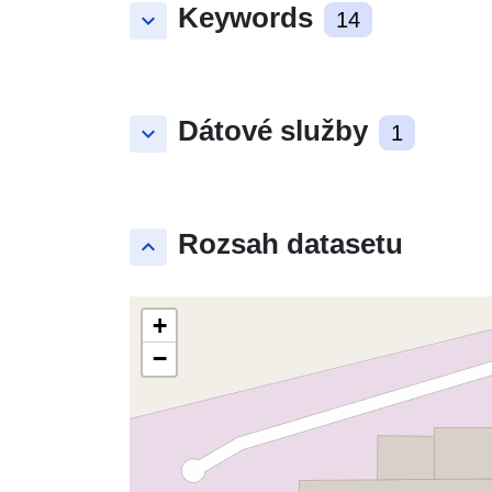
Keywords
keyboard_arrow_down
14
Dátové služby
keyboard_arrow_down
1
Rozsah datasetu
keyboard_arrow_up
+
−