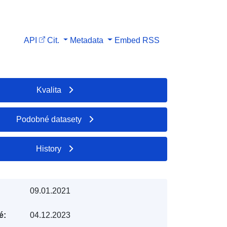
API
Cit.
Metadata
Embed
RSS
Kvalita
Podobné datasety
History
09.01.2021
é:
04.12.2023