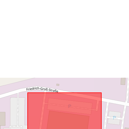
Zodpovedá:
uriRef: