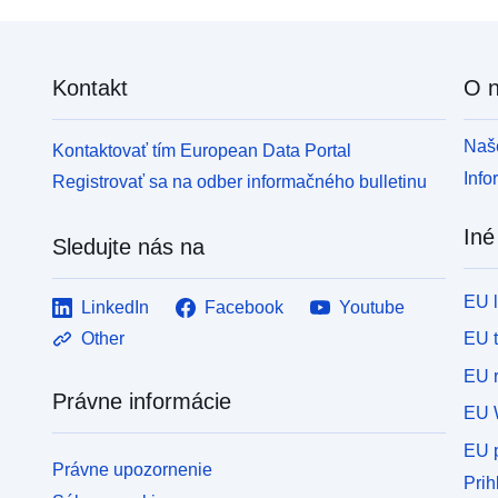
Kontakt
O 
Naše
Kontaktovať tím European Data Portal
Info
Registrovať sa na odber informačného bulletinu
Iné
Sledujte nás na
EU 
LinkedIn
Facebook
Youtube
EU 
Other
EU r
Právne informácie
EU 
EU p
Právne upozornenie
Prih