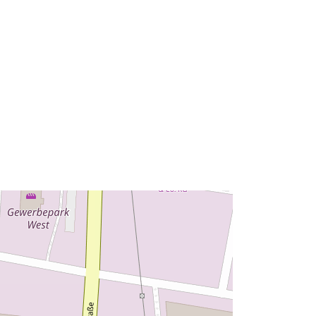
49.0964891 ], [ 9.7093061,
49.0975331 ] ]
Typ:
Polygon
Zdroj:
http://data.europa.eu/eli/reg/2009/97
6
http://data.europa.eu/88u/dataset/4bf
333d7-cfad-480c-a871-
fc247826a0c0