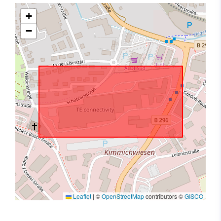
+
−
Leaflet
|
©
OpenStreetMap
contributors ©
GISCO