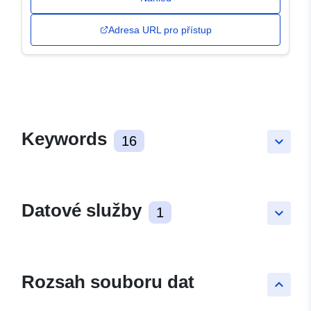
Adresa URL pro přístup
Keywords
16
keyboard_arrow_down
Datové služby
1
keyboard_arrow_down
Rozsah souboru dat
keyboard_arrow_up