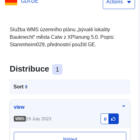
GDI-DE
Actions
Služba WMS územního plánu „bývalé lokality
Bauknecht“ města Calw z XPlanung 5.0. Popis:
Stammheim029, přednostní použití GE.
Distribuce
1
Sort
view
19 July 2023
WMS
0
Náhled