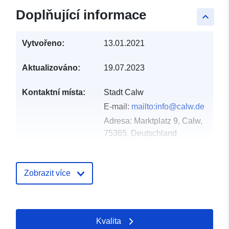
Doplňující informace
keyboard_arrow_up
Vytvořeno:
13.01.2021
Aktualizováno:
19.07.2023
Kontaktní místa:
Stadt Calw
E-mail:
mailto:info@calw.de
Adresa:
Marktplatz 9, Calw,
75365, Deutschland
Adresa URL:
http://www.calw.de
Zobrazit více
Katalogový
Přidáno do data.europa.eu:
záznam:
21 February 2026
Aktualizace údajů.europa.eu:
Kvalita
25 July 2026