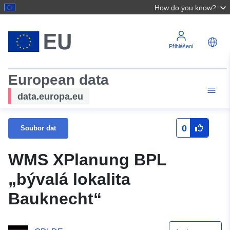
How do you know?
Přihlášení
European data
data.europa.eu
0
Soubor dat
WMS XPlanung BPL
„bývalá lokalita
Bauknecht“