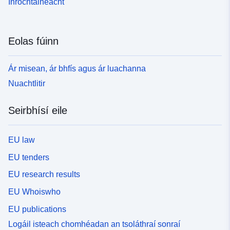
Inrochtaineacht
Eolas fúinn
Ár misean, ár bhfís agus ár luachanna
Nuachtlitir
Seirbhísí eile
EU law
EU tenders
EU research results
EU Whoiswho
EU publications
Logáil isteach chomhéadan an tsoláthraí sonraí