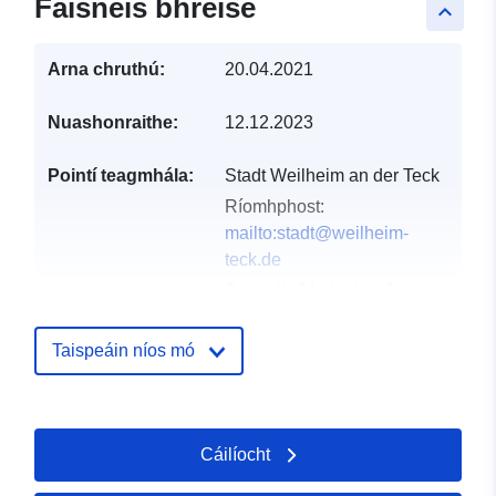
Faisnéis bhreise
keyboard_arrow_up
Arna chruthú:
20.04.2021
Nuashonraithe:
12.12.2023
Pointí teagmhála:
Stadt Weilheim an der Teck
Ríomhphost:
mailto:stadt@weilheim-
teck.de
Seoladh:
Marktplatz 6,
Weilheim an der Teck,
73235, Deutschland
Taispeáin níos mó
URL:
http://www.weilheim-
teck.de
Cáilíocht
Taifead Catalóige:
Curtha le data.europa.eu:
21
February 2026