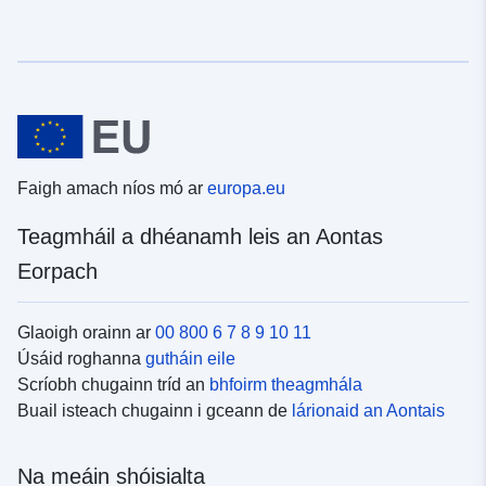
Faigh amach níos mó ar
europa.eu
Teagmháil a dhéanamh leis an Aontas
Eorpach
Glaoigh orainn ar
00 800 6 7 8 9 10 11
Úsáid roghanna
gutháin eile
Scríobh chugainn tríd an
bhfoirm theagmhála
Buail isteach chugainn i gceann de
lárionaid an Aontais
Na meáin shóisialta