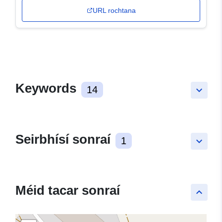
URL rochtana
Keywords
14
keyboard_arrow_down
Seirbhísí sonraí
1
keyboard_arrow_down
Méid tacar sonraí
keyboard_arrow_up