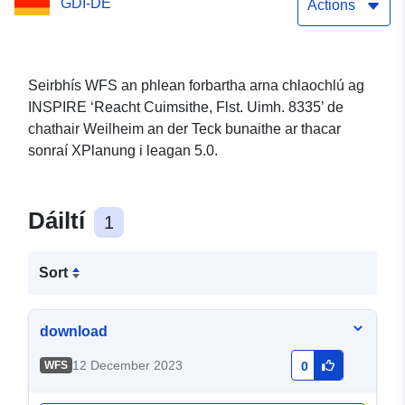
GDI-DE
Actions
Seirbhís WFS an phlean forbartha arna chlaochlú ag
INSPIRE ‘Reacht Cuimsithe, Flst. Uimh. 8335’ de
chathair Weilheim an der Teck bunaithe ar thacar
sonraí XPlanung i leagan 5.0.
Dáiltí
1
Sort
download
12 December 2023
WFS
0