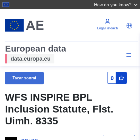
How do you know?
Logáil isteach
European data
data.europa.eu
0
Tacar sonraí
WFS INSPIRE BPL
Inclusion Statute, Flst.
Uimh. 8335