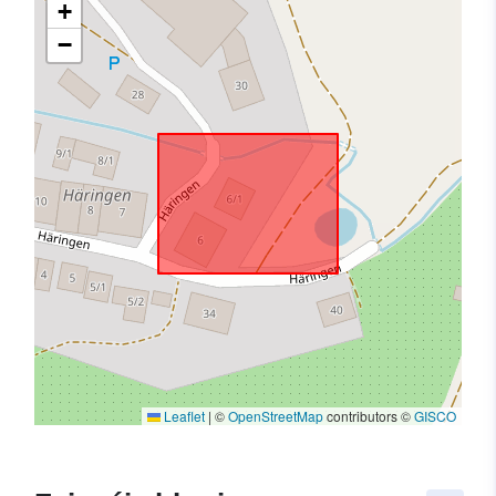
+
−
Leaflet
|
©
OpenStreetMap
contributors ©
GISCO