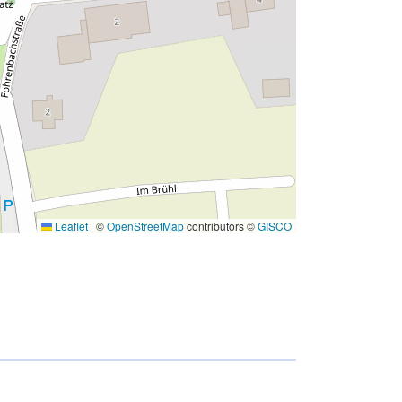
Leaflet
|
©
OpenStreetMap
contributors ©
GISCO