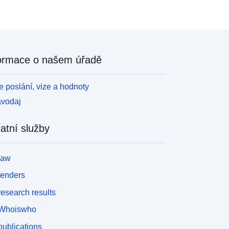
ormace o našem úřadě
 poslání, vize a hodnoty
avodaj
atní služby
law
tenders
esearch results
Whoiswho
ublications