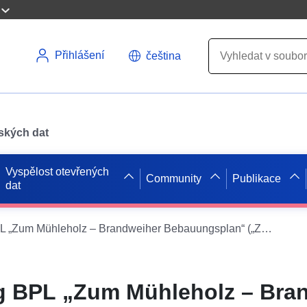
Přihlášení
čeština
pských dat
Vyspělost otevřených
Community
Publikace
dat
WFS XPlanung BPL „Zum Mühleholz – Brandweiher Bebauungsplan“ („Zum Mühleholz – Brandweiher Bebauungsplan“)
 BPL „Zum Mühleholz – Bra