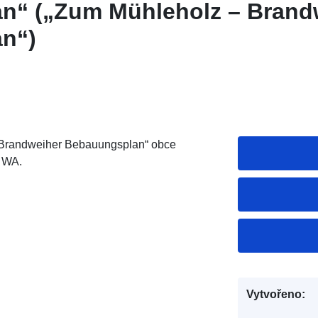
n“ („Zum Mühleholz – Brand
n“)
 Brandweiher Bebauungsplan“ obce
: WA.
Vytvořeno: