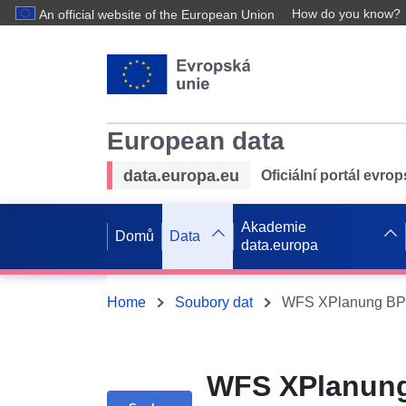
How do you know?
An official website of the European Union
European data
data.europa.eu
Oficiální portál evro
Akademie
Domů
Data
data.europa
Home
Soubory dat
WFS XPlanung