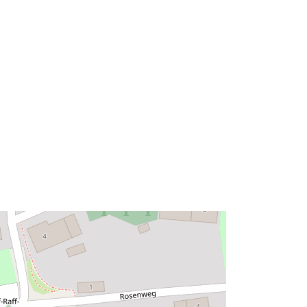
47.6909915 ], [ 8.2113346,
47.6909915 ], [ 8.2113346,
47.6914771 ] ]
Typ:
Polygon
s:
Datový zdroj:
http://data.europa.eu/eli/reg/2009/97
6
http://data.europa.eu/88u/dataset/4c
2fdeb2-58a1-4e42-b2d1-
a6f9710f0f9a