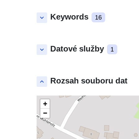
Keywords
keyboard_arrow_down
16
Datové služby
keyboard_arrow_down
1
Rozsah souboru dat
keyboard_arrow_up
+
−