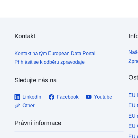
Kontakt
Inf
Naše
Kontakt na tým European Data Portal
Zpr
Přihlásit se k odběru zpravodaje
Ost
Sledujte nás na
EU 
LinkedIn
Facebook
Youtube
EU 
Other
EU r
Právní informace
EU 
EU p