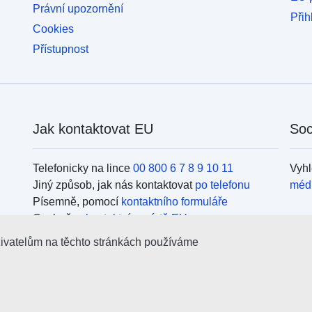
Právní upozornění
Přih
Cookies
Přístupnost
Jak kontaktovat EU
Soc
Telefonicky na lince
00 800 6 7 8 9 10 11
Vyhl
Jiný způsob, jak nás kontaktovat
po telefonu
méd
Písemně, pomocí
kontaktního formuláře
Osobně, v
kontaktním místě EU
Org
živatelům na těchto stránkách používáme
Vyhl