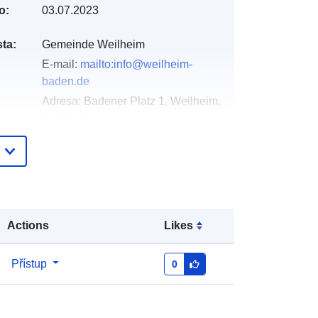
o:
03.07.2023
ta:
Gemeinde Weilheim
E-mail:
mailto:info@weilheim-
baden.de
Adresa:
Badener Platz 1, Weilheim,
79809, Deutschland
Adresa URL:
http://www.weilheim-
baden.de
Přidáno do data.europa.eu:
20
January 2026
Actions
Likes
Aktualizace údajů.europa.eu:
25
July 2026
Přístup
0
Souřadnice:
[ [ 8.2113346,
47.6914771 ], [ 8.2134074,
47.6914771 ], [ 8.2134074,