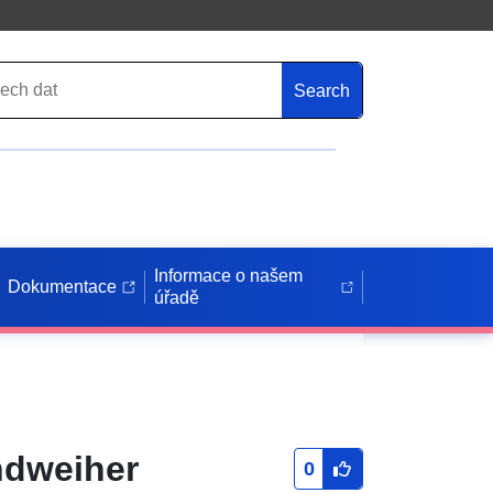
Search
Informace o našem
Dokumentace
úřadě
ndweiher
0