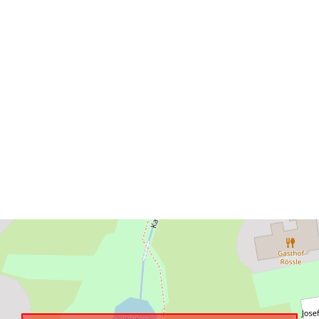
Je v souladu 
uriRef: