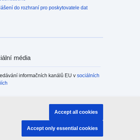
lášení do rozhraní pro poskytovatele dat
iální média
edávání informačních kanálů EU v
sociálních
iích
ány a instituce EU
Accept all cookies
edávání orgánů a institucí EU
Accept only essential cookies