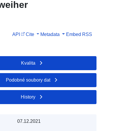
weiher
API
Cite
Metadata
Embed
RSS
Kvalita
Podobné soubory dat
History
07.12.2021