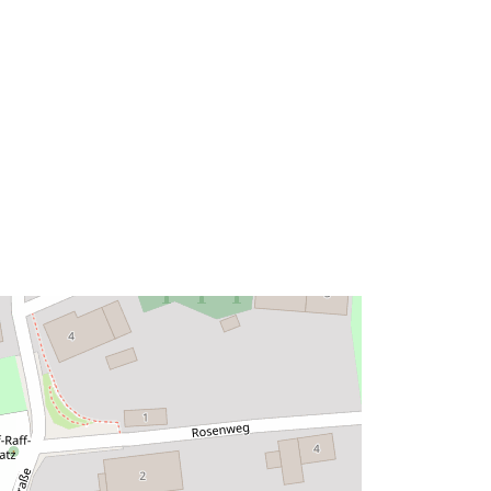
47.6914771 ] ]
Typ:
Polygon
Zasób:
http://data.europa.eu/eli/reg/2009/97
6
http://data.europa.eu/88u/dataset/4c
2fdeb2-58a1-4e42-b2d1-
a6f9710f0f9a