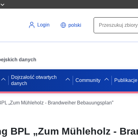
Login
polski
opejskich danych
Dojrzałość otwartych
Community
Publikacje
danych
PL „Zum Mühleholz - Brandweiher Bebauungsplan”
g BPL „Zum Mühleholz - Bra