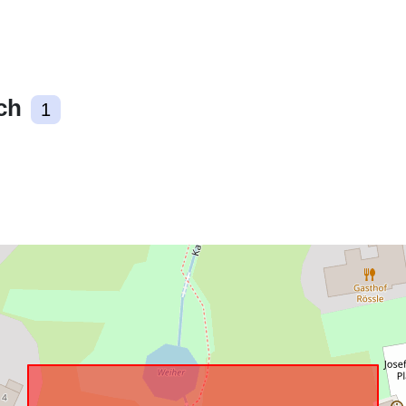
Zgodne z:
ch
1
uriRef: