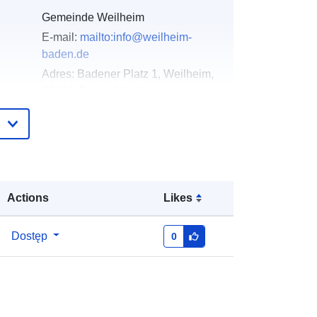
Gemeinde Weilheim
E-mail:
mailto:info@weilheim-
baden.de
Adres:
Badener Platz 1, Weilheim,
79809, Deutschland
URL:
http://www.weilheim-baden.de
gu:
Dodany do data.europa.eu:
20
January 2026
Zaktualizowano dane.europa.eu:
25
Actions
Likes
July 2026
Dostęp
0
:
Współrzędne:
[ [ 8.2113346,
47.6914771 ], [ 8.2134074,
47.6914771 ], [ 8.2134074,
47.6909915 ], [ 8.2113346,
47.6909915 ], [ 8.2113346,