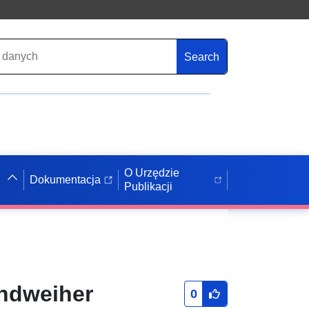
Search
O Urzędzie
Dokumentacja
Publikacji
ndweiher
0