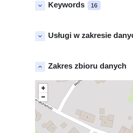
Keywords
keyboard_arrow_down
16
Usługi w zakresie dany
keyboard_arrow_down
Zakres zbioru danych
keyboard_arrow_up
+
−