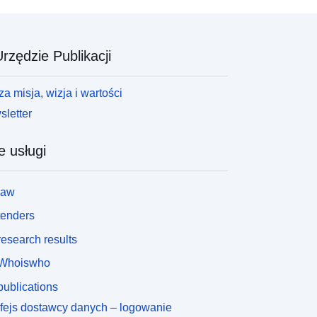
rzędzie Publikacji
a misja, wizja i wartości
letter
e usługi
law
tenders
esearch results
Whoiswho
ublications
rfejs dostawcy danych – logowanie