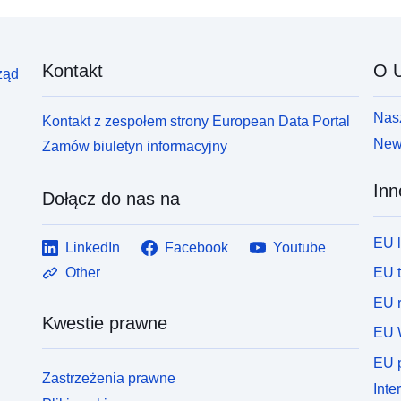
Kontakt
O U
ząd
Nasz
Kontakt z zespołem strony European Data Portal
News
Zamów biuletyn informacyjny
Inn
Dołącz do nas na
EU 
LinkedIn
Facebook
Youtube
EU 
Other
EU r
Kwestie prawne
EU 
EU p
Zastrzeżenia prawne
Inte