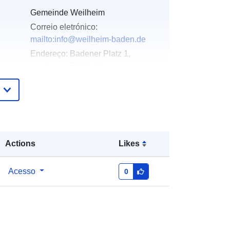
Gemeinde Weilheim
Correio eletrónico:
mailto:info@weilheim-baden.de
Endereço:
Badener Platz 1,
Weilheim, 79809, Deutschland
URL:
http://www.weilheim-baden.de
Acrescentado à data.europa.eu:
20
January 2026
Atualizado em data.europa.eu:
25
Actions
Likes
July 2026
Acesso
0
Coordenadas:
[ [ 8.2113346,
47.6914771 ], [ 8.2134074,
47.6914771 ], [ 8.2134074,
47.6909915 ], [ 8.2113346,
47.6909915 ], [ 8.2113346,