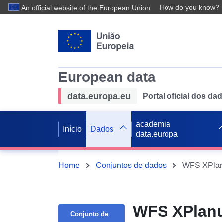
How do you know?
An official website of the European Union
European data
data.europa.eu
Portal oficial dos d
academia
Início
Dados
data.europa
Home
Conjuntos de dados
WFS XPlan
WFS XPlanu
Conjunto de