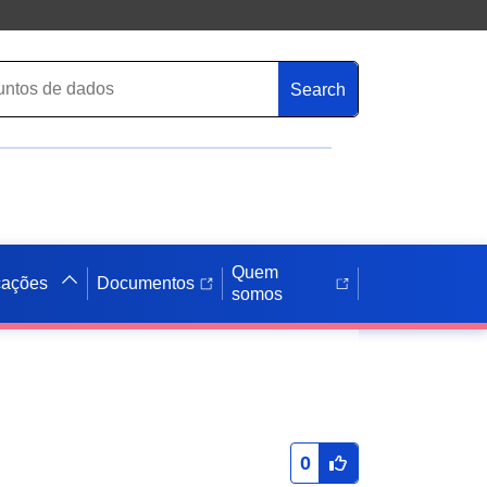
Search
Quem
cações
Documentos
somos
0