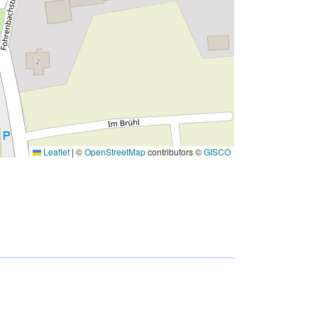
Leaflet
|
©
OpenStreetMap
contributors ©
GISCO