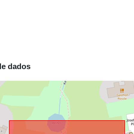
Está em
confomidade
com:
uriRef:
de dados