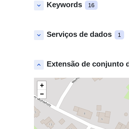
Keywords
keyboard_arrow_down
16
Serviços de dados
keyboard_arrow_down
1
Extensão de conjunto 
keyboard_arrow_up
+
−