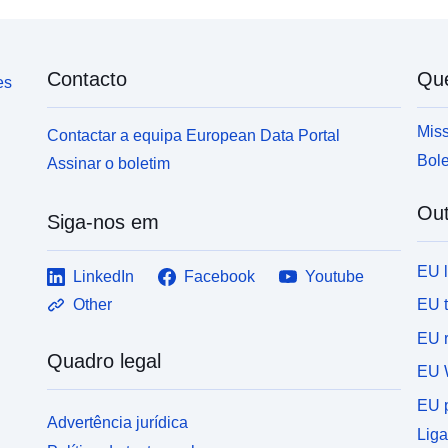
Contacto
Qu
es
Miss
Contactar a equipa European Data Portal
Bole
Assinar o boletim
Out
Siga-nos em
EU 
LinkedIn
Facebook
Youtube
EU 
Other
EU r
Quadro legal
EU 
EU p
Advertência jurídica
Liga