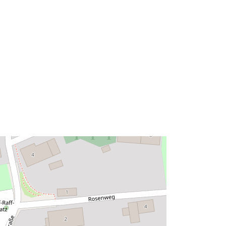
47.6914771 ] ]
Tipo:
Polygon
Recurso:
http://data.europa.eu/eli/reg/2009/97
6
http://data.europa.eu/88u/dataset/4c
2fdeb2-58a1-4e42-b2d1-
a6f9710f0f9a