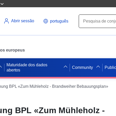
Abrir sessão
português
ados europeus
Maturidade dos dados
Community
Publi
abertos
ung BPL «Zum Mühleholz - Brandweiher Bebauungsplan»
ng BPL «Zum Mühleholz -