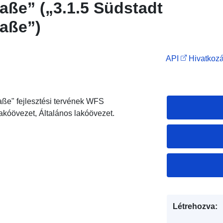
aße” („3.1.5 Südstadt
raße”)
API
Hivatkozá
aße" fejlesztési tervének WFS
lakóövezet, Általános lakóövezet.
Létrehozva: