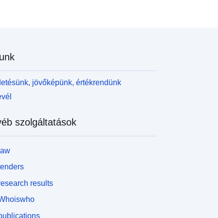
unk
etésünk, jövőképünk, értékrendünk
evél
éb szolgáltatások
law
tenders
esearch results
Whoiswho
ublications