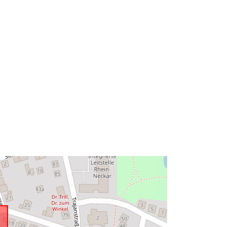
49.4704414 ] ]
Típus:
Polygon
http://data.europa.eu/88u/dataset/4c
88fb1c-18ab-4db7-a799-
fb89ef42492d