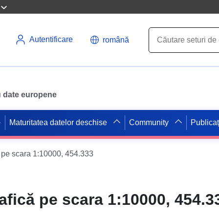
Autentificare
română
ru date europene
Maturitatea datelor deschise
Community
Publicaț
ă pe scara 1:10000, 454.333
afică pe scara 1:10000, 454.3