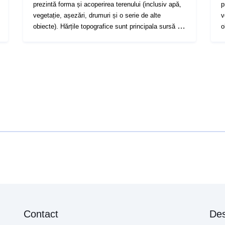
prezintă forma și acoperirea terenului (inclusiv apă,
p
vegetație, așezări, drumuri și o serie de alte
v
obiecte). Hărțile topografice sunt principala sursă de
o
informații despre mediul geografic.
i
Contact
Des