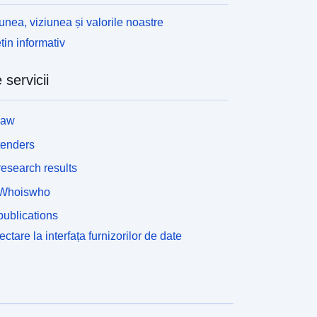
unea, viziunea și valorile noastre
tin informativ
 servicii
law
tenders
esearch results
Whoiswho
ublications
ctare la interfața furnizorilor de date