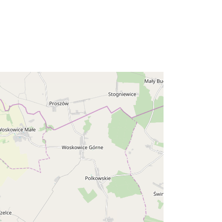
Geodezyjnej i Kar...
brak danych
http://data.europa.eu/88u/dataset/4c
8b94f5-a075-4ee6-aabb-
5eab1ca46973
Resursă:
http://inspire.ec.europa.eu/metadata-
codelist/ResourceType/dataset