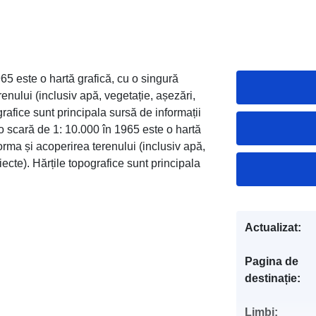
65 este o hartă grafică, cu o singură
enului (inclusiv apă, vegetație, așezări,
grafice sunt principala sursă de informații
o scară de 1: 10.000 în 1965 este o hartă
orma și acoperirea terenului (inclusiv apă,
iecte). Hărțile topografice sunt principala
Actualizat:
Pagina de
destinație:
Limbi: