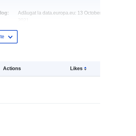
log:
Adăugat la data.europa.eu:
13 October
2021
Informații actualizate la data a.europa.eu:
09 July 2022
te
Coordonate:
[ [ 17.7139, 51.1101 ], [
17.8291, 51.1101 ], [ 17.8291,
51.0617 ], [ 17.7139, 51.0617 ], [
Actions
Likes
17.7139, 51.1101 ] ]
Tip:
Polygon
ală:
2180
Dane źródłowe pochodzą z
Centralnego Ośrodka Dokumentacji