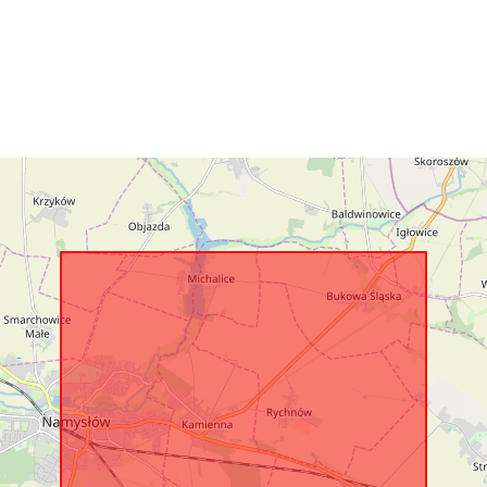
Identificatori:
uriRef:
Tip: