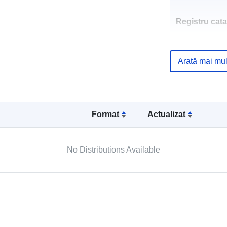
Registru cata
Arată mai mul
Spațial:
Format
Actualizat
No Distributions Available
Resursă spați
Conform cu:
Proveniență: