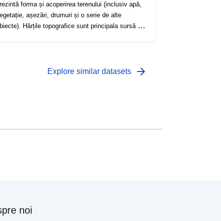
rezintă forma și acoperirea terenului (inclusiv apă,
egetație, așezări, drumuri și o serie de alte
biecte). Hărțile topografice sunt principala sursă de
nformații despre mediul geografic.
arrow_forward
Explore similar datasets
pre noi