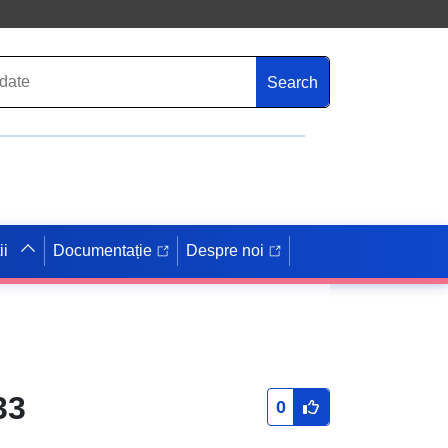
Search
ii
Documentație
Despre noi
33
0