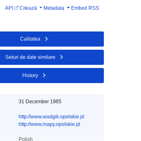
API
Citează
Metadata
Embed
RSS
Calitatea
Seturi de date similare
History
31 December 1985
http://www.wodgik.opolskie.pl
http://www.mapy.opolskie.pl
Polish