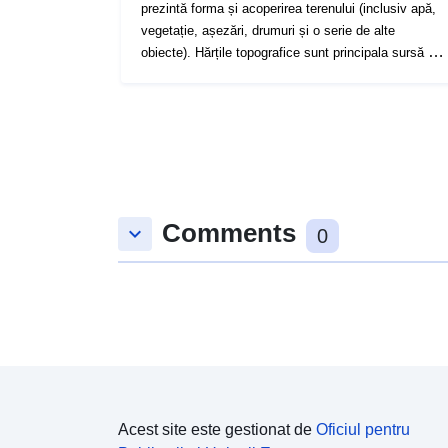
prezintă forma și acoperirea terenului (inclusiv apă,
vegetație, așezări, drumuri și o serie de alte
obiecte). Hărțile topografice sunt principala sursă de
informații despre mediul geografic.
Comments
keyboard_arrow_down
0
Acest site este gestionat de
Oficiul pentru