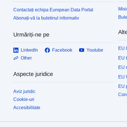
Misi
Contactați echipa European Data Portal
Bule
Abonați-vă la buletinul informativ
Alte
Urmăriți-ne pe
EU 
LinkedIn
Facebook
Youtube
EU 
Other
EU r
Aspecte juridice
EU 
EU p
Aviz juridic
Cone
Cookie-uri
Accesibilitate