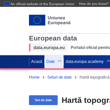
How do you know?
An official website of the European Union
European data
data.europa.eu
Portalul oficial pent
Acasă
Date
data.europa academy
Home
Seturi de date
Hartă topografic
Hartă topogr
Set de date