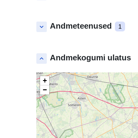
Andmeteenused
keyboard_arrow_down
1
Andmekogumi ulatus
keyboard_arrow_up
+
−