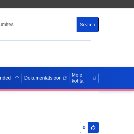
Search
Meie
anded
Dokumentatsioon
kohta
0