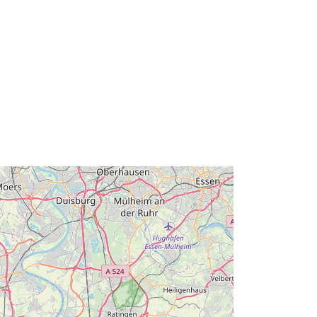
8d1974a1d58c
Ressurss:
http://inspire.ec.europa.eu/metadata-
codelist/SpatialDataServiceType/do
wnlo...