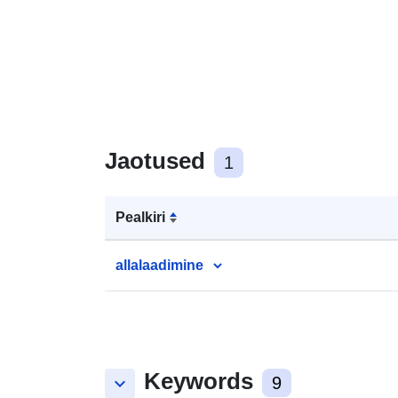
Jaotused
1
Pealkiri
allalaadimine
Keywords
keyboard_arrow_down
9