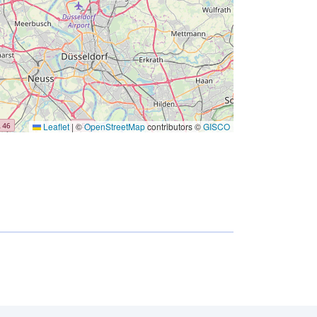
Leaflet
|
©
OpenStreetMap
contributors ©
GISCO