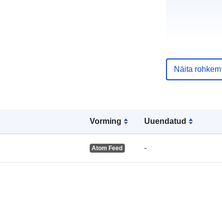
Geograafiline
ulatus:
Näita rohkem
Ruumiline
Vorming
Uuendatud
vahend:
-
Atom Feed
Vastab:
uriRef: