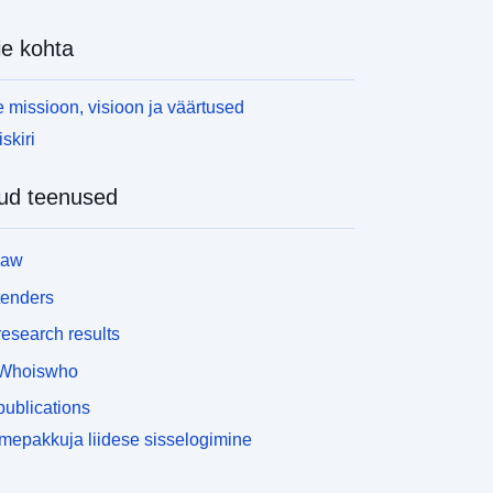
e kohta
 missioon, visioon ja väärtused
skiri
ud teenused
law
tenders
esearch results
Whoiswho
ublications
epakkuja liidese sisselogimine