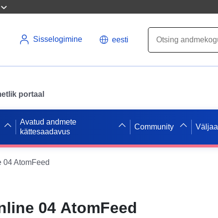
Sisselogimine
eesti
tlik portaal
Avatud andmete
Community
Välja
kättesaadavus
e 04 AtomFeed
nline 04 AtomFeed