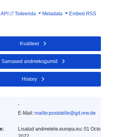
API
Tsiteerida
Metadata
Embed
RSS
Kvaliteet
Sarnased andmekogumid
History
-
E-Mail:
mailto:poststelle@gd.nrw.de
e:
Lisatud andmetele.europa.eu:
01 October
2022