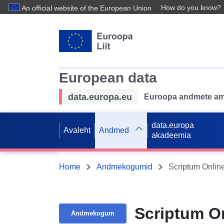
How do you know?
An official website of the European Union
European data
data.europa.eu
Euroopa andmete ame
data.europa
Avaleht
Andmed
akadeemia
Home
Andmekogumid
Scriptum Onlin
Scriptum O
Andmekogum