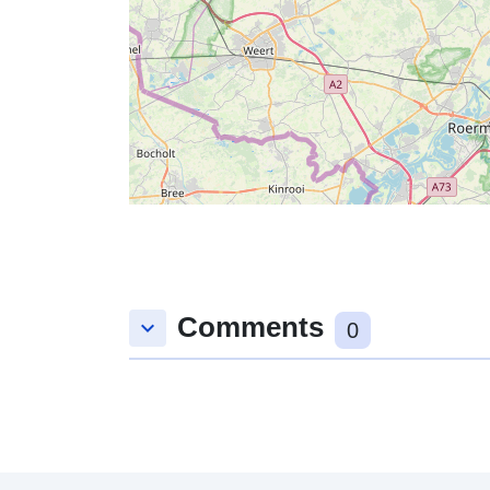
Comments
keyboard_arrow_down
0