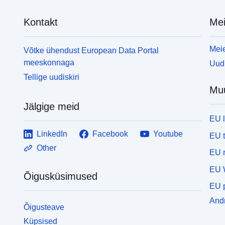
Kontakt
Mei
Meie
Võtke ühendust European Data Portal
meeskonnaga
Uudi
Tellige uudiskiri
Mu
Jälgige meid
EU 
LinkedIn
Facebook
Youtube
EU 
Other
EU r
EU 
Õigusküsimused
EU p
Andm
Õigusteave
Küpsised