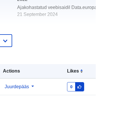
Ajakohastatud veebisaidil Data.europa.eu:
21 September 2024
Koordinaadid:
[ [ 6.15, 51.42 ], [ 6.46,
51.42 ], [ 6.46, 51.19 ], [ 6.15, 51.19 ],
[ 6.15, 51.42 ] ]
Tüüp:
Polygon
Actions
Likes
Juurdepääs
0
Ressurss:
http://www.opengis.net/def/crs/EPS
G/0/25832
http://data.europa.eu/88u/dataset/4c
a7ba97-28f0-49ce-9686-