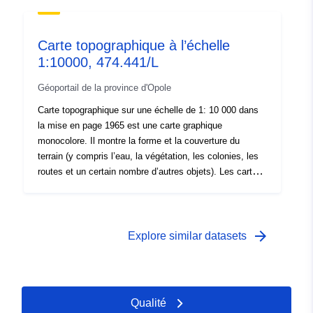
sur l’environnement géographique.
Carte topographique à l’échelle
1:10000, 474.441/L
Géoportail de la province d'Opole
Carte topographique sur une échelle de 1: 10 000 dans
la mise en page 1965 est une carte graphique
monocolore. Il montre la forme et la couverture du
terrain (y compris l’eau, la végétation, les colonies, les
routes et un certain nombre d’autres objets). Les cartes
topographiques sont la principale source d’information
sur l’environnement géographique.
arrow_forward
Explore similar datasets
Qualité