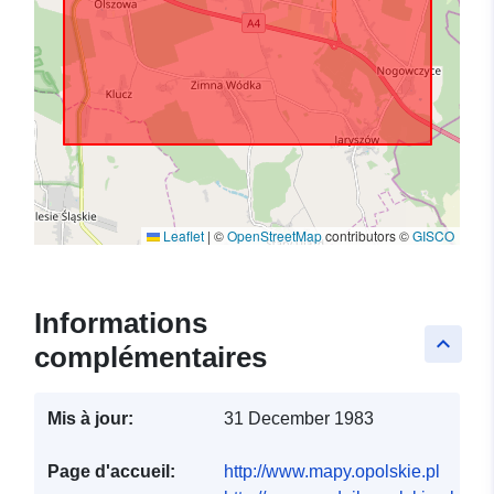
Leaflet
|
©
OpenStreetMap
contributors ©
GISCO
Informations
keyboard_arrow_up
complémentaires
Mis à jour:
31 December 1983
Page d'accueil:
http://www.mapy.opolskie.pl