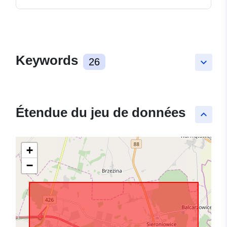
Keywords
26
keyboard_arrow_down
Étendue du jeu de données
keyboard_arrow_up
+
−