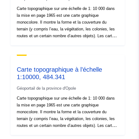
Correspond à:
2180
Carte topographique sur une échelle de 1: 10 000 dans
la mise en page 1965 est une carte graphique
monocolore. Il montre la forme et la couverture du
Provenance:
Dane źródłowe pochodzą z
terrain (y compris l’eau, la végétation, les colonies, les
Centralnego Ośrodka
routes et un certain nombre d’autres objets). Les cartes
Dokumentacji Geodezyjnej i
topographiques sont la principale source d’information
Kar...
sur l’environnement géographique.
Identificateurs:
brak danych
Carte topographique à l’échelle
1:10000, 484.341
uriRef:
http://data.europa.eu/88u/dataset
4e28-4d3c-9b14-8d074364ca61
Géoportail de la province d'Opole
Carte topographique sur une échelle de 1: 10 000 dans
Type:
Ressource:
la mise en page 1965 est une carte graphique
http://inspire.ec.europa.eu/metadat
monocolore. Il montre la forme et la couverture du
codelist/ResourceType/dataset
terrain (y compris l’eau, la végétation, les colonies, les
routes et un certain nombre d’autres objets). Les cartes
topographiques sont la principale source d’information