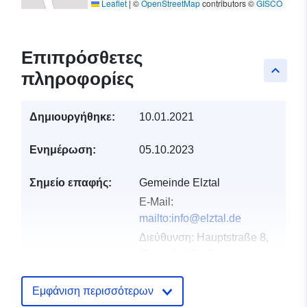
Leaflet
|
©
OpenStreetMap
contributors ©
GISCO
Επιπρόσθετες
keyboard_arrow_up
πληροφορίες
Δημιουργήθηκε:
10.01.2021
Ενημέρωση:
05.10.2023
Σημείο επαφής:
Gemeinde Elztal
E-Mail:
mailto:info@elztal.de
Διεύθυνση:
Hauptstraße 8,
Elztal, 74834, Deutschland
Διεύθυνση URL:
http://www.elztal.de
Εμφάνιση περισσότερων