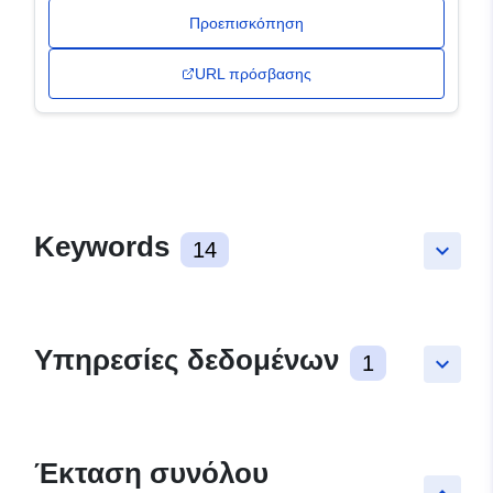
Προεπισκόπηση
URL πρόσβασης
Keywords
14
keyboard_arrow_down
Υπηρεσίες δεδομένων
1
keyboard_arrow_down
Έκταση συνόλου