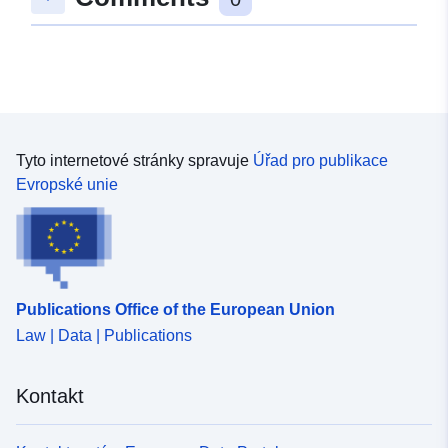
48.4890449 ], [ 9.9874256,
48.4876597 ], [ 9.984891,
48.4876597 ], [ 9.984891,
48.4890449 ] ]
Typ:
Polygon
Tyto internetové stránky spravuje
Úřad pro publikace
uriRef:
http://data.europa.eu/88u/dataset/
Evropské unie
2f3b-4c5a-b22e-dc23bc7f400e
Publications Office of the European Union
Law | Data | Publications
Kontakt