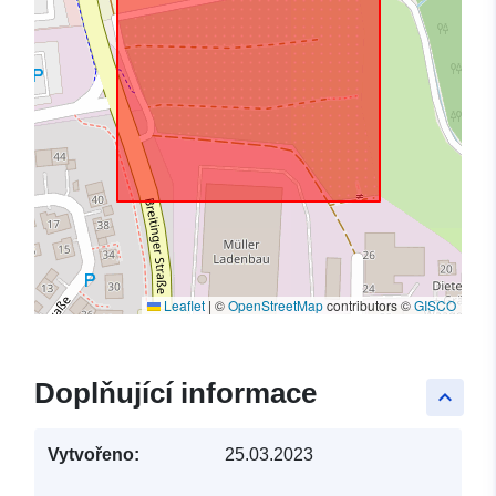
Leaflet
|
©
OpenStreetMap
contributors ©
GISCO
Doplňující informace
keyboard_arrow_up
Vytvořeno:
25.03.2023