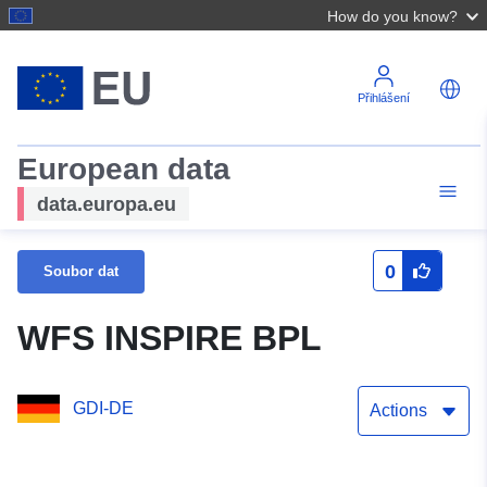
How do you know?
Přihlášení
European data
data.europa.eu
0
Soubor dat
WFS INSPIRE BPL
GDI-DE
Actions