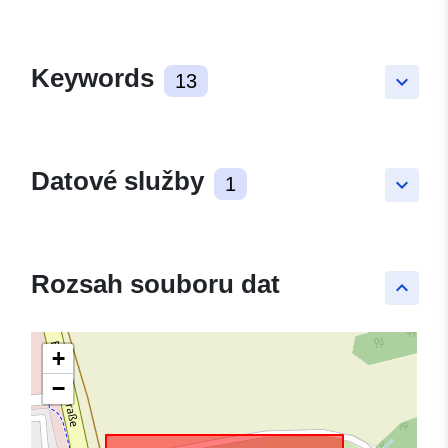
Keywords
13
keyboard_arrow_down
Datové služby
1
keyboard_arrow_down
Rozsah souboru dat
keyboard_arrow_up
+
−