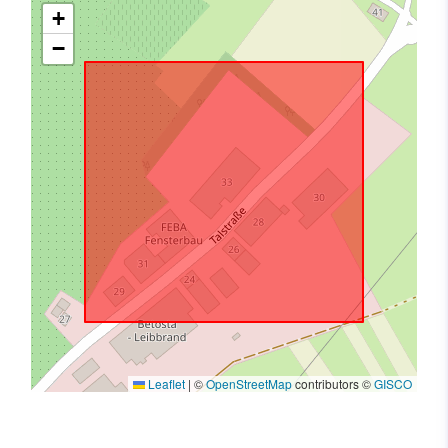
+
−
Leaflet
|
©
OpenStreetMap
contributors ©
GISCO