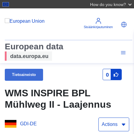
How do you know?
Sisäänkirjautuminen
European data
data.europa.eu
0
Tietoaineisto
WMS INSPIRE BPL
Mühlweg II - Laajennus
GDI-DE
Actions