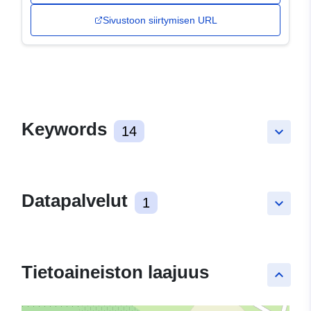
Sivustoon siirtymisen URL
Keywords
14
keyboard_arrow_down
Datapalvelut
1
keyboard_arrow_down
Tietoaineiston laajuus
keyboard_arrow_up