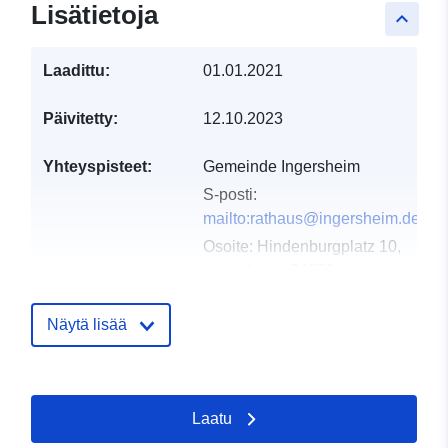
Lisätietoja
keyboard_arrow_up
Laadittu:
01.01.2021
Päivitetty:
12.10.2023
Yhteyspisteet:
Gemeinde Ingersheim
S-posti:
mailto:rathaus@ingersheim.de
Osoite:
Hindenburgplatz 10,
Ingersheim, 74379,
Deutschland
URL-osoite:
Näytä lisää
http://www.ingersheim.de
Luetteloluetteloa
Lisätty dataan.europa.eu:
21
Laatu
koskeva rekisteri:
February 2026