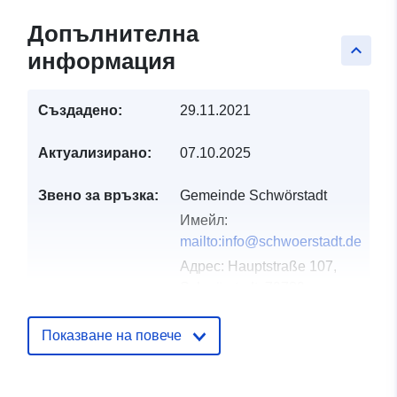
Допълнителна
keyboard_arrow_up
информация
Създадено:
29.11.2021
Актуализирано:
07.10.2025
Звено за връзка:
Gemeinde Schwörstadt
Имейл:
mailto:info@schwoerstadt.de
Адрес:
Hauptstraße 107,
Schwörstadt, 79739,
Deutschland
URL адрес:
Показване на повече
http://schwoerstadt.de