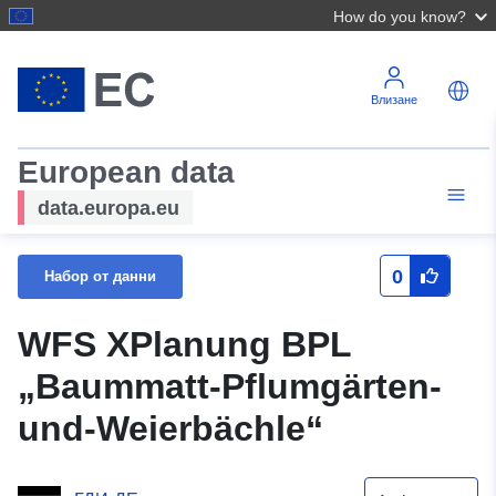
How do you know?
Влизане
European data
data.europa.eu
0
Набор от данни
WFS XPlanung BPL
„Baummatt-Pflumgärten-
und-Weierbächle“