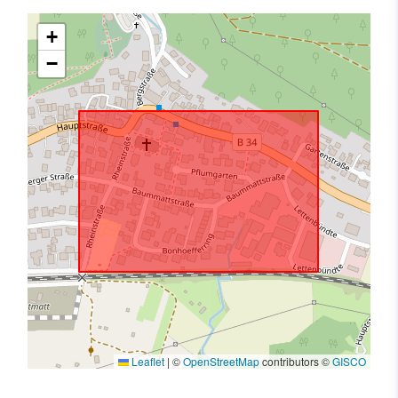
+
−
Leaflet
|
©
OpenStreetMap
contributors ©
GISCO