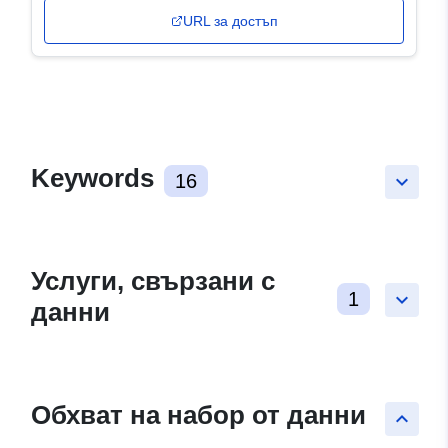
URL за достъп
Keywords
16
keyboard_arrow_down
Услуги, свързани с
1
keyboard_arrow_down
данни
Обхват на набор от данни
keyboard_arrow_up