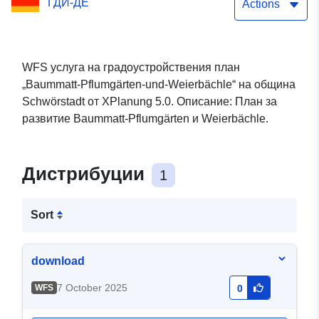
ГДИ-ДЕ
Actions
WFS услуга на градоустройствения план
„Baummatt-Pflumgärten-und-Weierbächle“ на община
Schwörstadt от XPlanung 5.0. Описание: План за
развитие Baummatt-Pflumgärten и Weierbächle.
Дистрибуции
1
Sort
download
7 October 2025
WFS
0