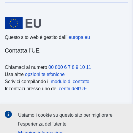
Questo sito web è gestito dall'
europa.eu
Contatta l’UE
Chiamaci al numero
00 800 6 7 8 9 10 11
Usa altre
opzioni telefoniche
Scrivici compilando il
modulo di contatto
Incontraci presso uno dei
centri dell'UE
Social media
Usiamo i cookie su questo sito per migliorare
Cerca i
canali social
l'esperienza dell'utente
Maggiori informazioni