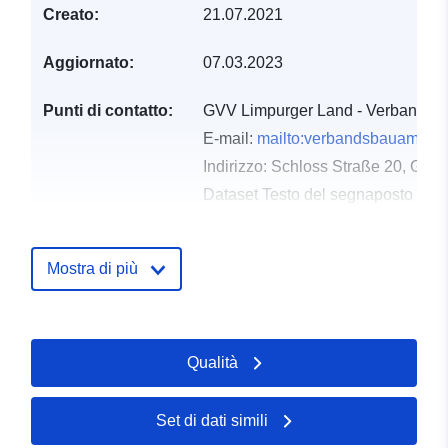
Creato:
21.07.2021
Aggiornato:
07.03.2023
Punti di contatto:
GVV Limpurger Land - Verbandsb
E-mail:
mailto:verbandsbauamt@ga
Indirizzo:
Schloss Straße 20, Gaild
Dataset Testo del segnaposto del 
http://www.gaildorf.de
Mostra di più
Registro del
Aggiunta a data.europa.eu:
21
catalogo:
February 2026
Aggiornato su data.europa.eu:
25 July 2026
Qualità
Spaziale:
Coordinate:
[ [ 9.7716118,
Set di dati simili
49.0306823 ], [ 9.7722926,
49.0306823 ], [ 9.7722926,