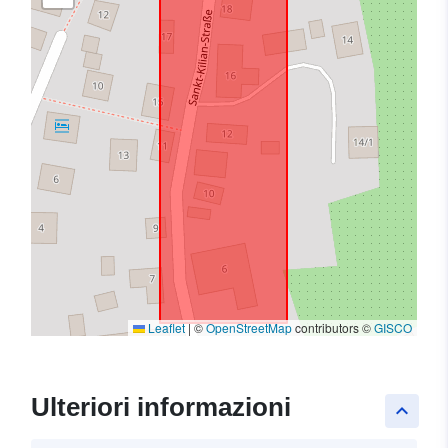
Leaflet
|
©
OpenStreetMap
contributors ©
GISCO
Ulteriori informazioni
keyboard_arrow_up