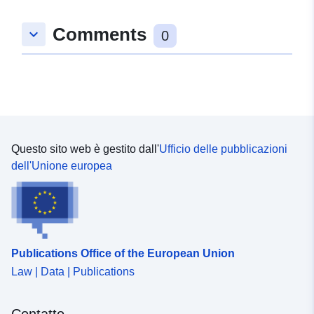
49.0293635 ], [ 9.7716118,
Comments
keyboard_arrow_down
49.0293635 ], [ 9.7716118,
0
49.0306823 ] ]
Tipo:
Polygon
uriRef:
http://data.europa.eu/88u/dataset/
faea-4801-ad78-ecb8fa15f7b1
Questo sito web è gestito dall'
Ufficio delle pubblicazioni
dell'Unione europea
Publications Office of the European Union
Law | Data | Publications
Contatto