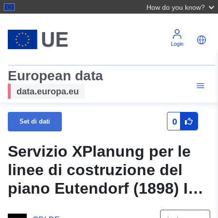
How do you know?
Login
European data
data.europa.eu
0
Set di dati
Servizio XPlanung per le
linee di costruzione del
piano Eutendorf (1898) I
(XPlanGML 5.0.1)