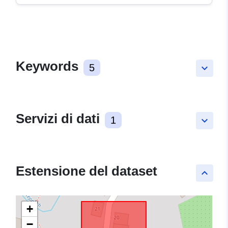
Keywords
5
keyboard_arrow_down
Servizi di dati
1
keyboard_arrow_down
Estensione del dataset
keyboard_arrow_up
+
−