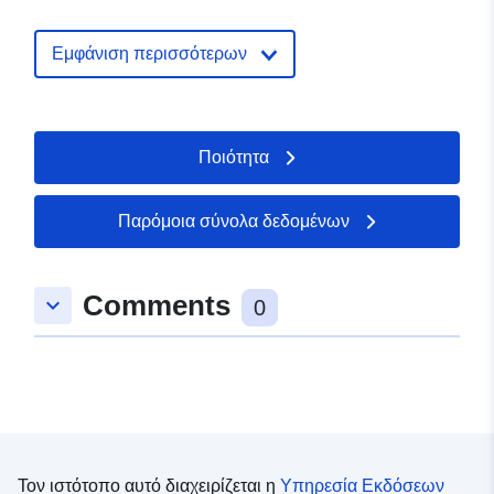
Deutschland
Διεύθυνση URL:
Εμφάνιση περισσότερων
http://www.kornwestheim.de/
Αρχείο
Προστίθεται στο data.europa.eu:
2
Ποιότητα
καταλόγου:
February 2026
Επικαιροποιήθηκε στα data.europa
25 July 2026
Παρόμοια σύνολα δεδομένων
Χωρικός:
Συντεταγμένες:
[ [
Comments
keyboard_arrow_down
9.2197553, 48.8727394 ], [
0
9.2207914, 48.8727394 ], [
9.2207914, 48.8714744 ], [
9.2197553, 48.8714744 ], [
9.2197553, 48.8727394 ] ]
Τύπος:
Polygon
Τον ιστότοπο αυτό διαχειρίζεται η
Υπηρεσία Εκδόσεων