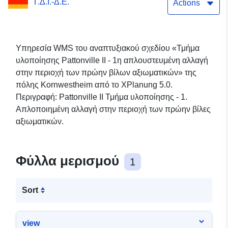
Γ.Δ.Ι.-Δ.Ε.
Former Officers’ Villas»
Actions
(Τμήμα υλοποίησης
Pattonville II - 1η
Υπηρεσία WMS του αναπτυξιακού σχεδίου «Τμήμα
υλοποίησης Pattonville II - 1η απλουστευμένη αλλαγή
απλουστευμένη αλλαγή
στην περιοχή των πρώην βίλων αξιωματικών» της
στον τομέα των βιλών
πόλης Kornwestheim από το XPlanung 5.0.
Περιγραφή: Pattonville II Τμήμα υλοποίησης - 1.
πρώην αξιωματικών)
Απλοποιημένη αλλαγή στην περιοχή των πρώην βίλες
αξιωματικών.
Φύλλα μερισμού
1
Sort
view